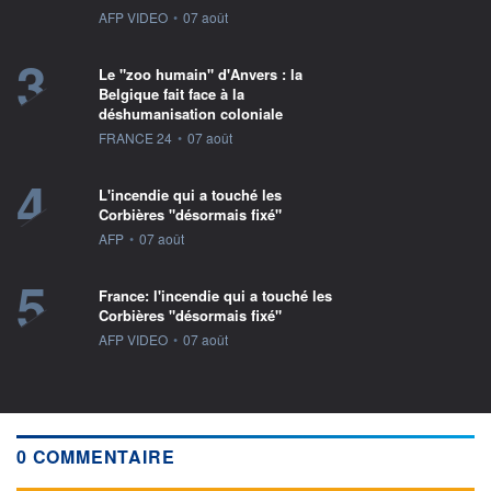
information fournie par
AFP VIDEO
•
07 août
3
Le "zoo humain" d'Anvers : la
Belgique fait face à la
déshumanisation coloniale
information fournie par
FRANCE 24
•
07 août
4
L'incendie qui a touché les
Corbières "désormais fixé"
information fournie par
AFP
•
07 août
5
France: l'incendie qui a touché les
Corbières "désormais fixé"
information fournie par
AFP VIDEO
•
07 août
0 COMMENTAIRE