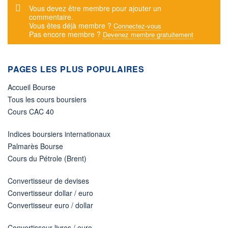
Message d'alerte
Vous devez être membre pour ajouter un
commentaire.
Vous êtes déjà membre ?
Connectez-vous
Pas encore membre ?
Devenez membre gratuitement
PAGES LES PLUS POPULAIRES
Accueil Bourse
Tous les cours boursiers
Cours CAC 40
Indices boursiers internationaux
Palmarès Bourse
Cours du Pétrole (Brent)
Convertisseur de devises
Convertisseur dollar / euro
Convertisseur euro / dollar
Convertisseur livres / euro