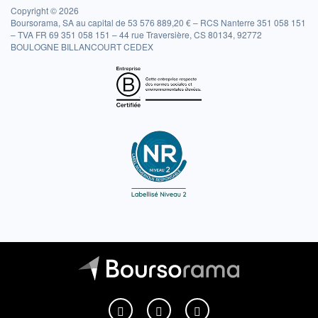
Copyright © 2026
Boursorama, SA au capital de 53 576 889,20 € – RCS Nanterre 351 058 151
– TVA FR 69 351 058 151 – 44 rue Traversière, CS 80134, 92772
BOULOGNE BILLANCOURT CEDEX
Boursorama sur Facebook
Boursorama sur X
Boursorama sur Youtu