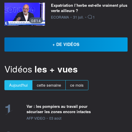
Expatriation l’herbe est-elle vraiment plus
verte ailleurs ?
information fournie par
ECORAMA
•
31 juil.
•
1
08'14
+ DE VIDÉOS
Vidéos
les + vues
Aujourd'hui
cette semaine
ce mois
1
Var : les pompiers au travail pour
sécuriser les zones encore intactes
information fournie par
AFP VIDEO
•
03 août