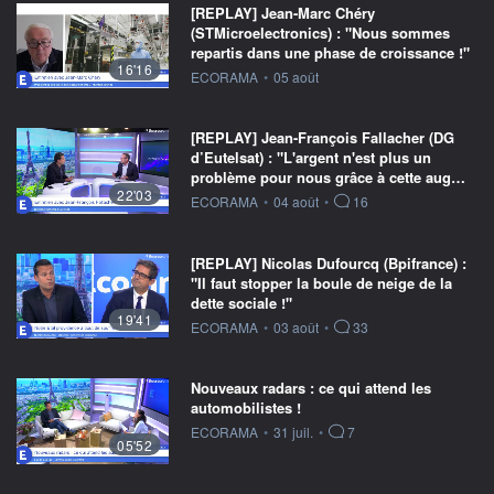
[REPLAY] Jean-Marc Chéry
(STMicroelectronics) : "Nous sommes
repartis dans une phase de croissance !"
16'16
information fournie par
ECORAMA
•
05 août
[REPLAY] Jean-François Fallacher (DG
d’Eutelsat) : "L'argent n'est plus un
problème pour nous grâce à cette aug…
22'03
information fournie par
ECORAMA
•
04 août
•
16
[REPLAY] Nicolas Dufourcq (Bpifrance) :
"Il faut stopper la boule de neige de la
dette sociale !"
19'41
information fournie par
ECORAMA
•
03 août
•
33
Nouveaux radars : ce qui attend les
automobilistes !
information fournie par
ECORAMA
•
31 juil.
•
7
05'52