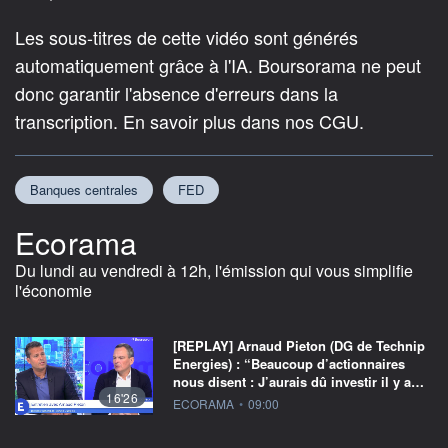
Les sous-titres de cette vidéo sont générés
automatiquement grâce à l'IA. Boursorama ne peut
donc garantir l'absence d'erreurs dans la
transcription. En savoir plus dans nos CGU.
Banques centrales
FED
Ecorama
Du lundi au vendredi à 12h, l'émission qui vous simplifie
l'économie
[REPLAY] Arnaud Pieton (DG de Technip
Energies) : “Beaucoup d’actionnaires
nous disent : J’aurais dû investir il y a…
16'26
information fournie par
ECORAMA
•
09:00