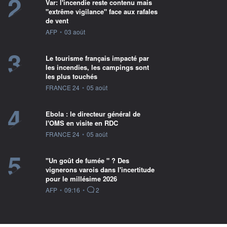
2
Var: l'incendie reste contenu mais
"extrême vigilance" face aux rafales
de vent
information fournie par
AFP
•
03 août
3
Le tourisme français impacté par
les incendies, les campings sont
les plus touchés
information fournie par
FRANCE 24
•
05 août
4
Ebola : le directeur général de
l'OMS en visite en RDC
information fournie par
FRANCE 24
•
05 août
5
"Un goût de fumée " ? Des
vignerons varois dans l'incertitude
pour le millésime 2026
information fournie par
AFP
•
09:16
•
2