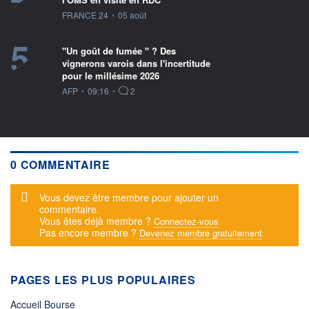
information fournie par
FRANCE 24
•
05 août
5
"Un goût de fumée " ? Des
vignerons varois dans l'incertitude
pour le millésime 2026
information fournie par
AFP
•
09:16
•
2
0 COMMENTAIRE
Message d'alerte
Vous devez être membre pour ajouter un
commentaire.
Vous êtes déjà membre ?
Connectez-vous
Pas encore membre ?
Devenez membre gratuitement
PAGES LES PLUS POPULAIRES
Accueil Bourse