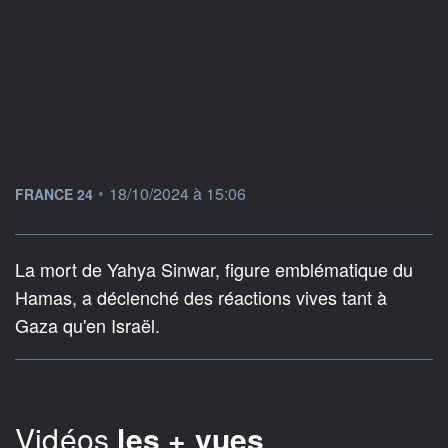
information fournie par
•
18/10/2024 à 15:06
FRANCE 24
La mort de Yahya Sinwar, figure emblématique du
Hamas, a déclenché des réactions vives tant à
Gaza qu'en Israël.
Vidéos
les + vues