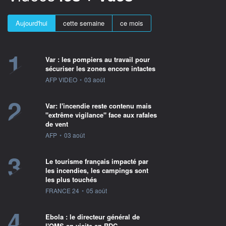
Aujourd'hui
cette semaine
ce mois
1
Var : les pompiers au travail pour
sécuriser les zones encore intactes
information fournie par
AFP VIDEO
•
03 août
2
Var: l'incendie reste contenu mais
"extrême vigilance" face aux rafales
de vent
information fournie par
AFP
•
03 août
3
Le tourisme français impacté par
les incendies, les campings sont
les plus touchés
information fournie par
FRANCE 24
•
05 août
4
Ebola : le directeur général de
l'OMS en visite en RDC