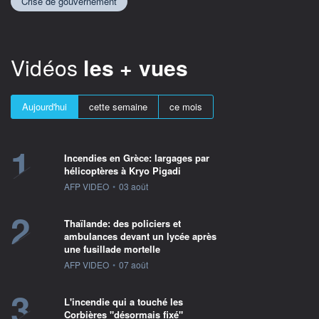
Crise de gouvernement
Vidéos
les + vues
Aujourd'hui
cette semaine
ce mois
1
Incendies en Grèce: largages par
hélicoptères à Kryo Pigadi
information fournie par
AFP VIDEO
•
03 août
2
Thaïlande: des policiers et
ambulances devant un lycée après
une fusillade mortelle
information fournie par
AFP VIDEO
•
07 août
3
L'incendie qui a touché les
Corbières "désormais fixé"