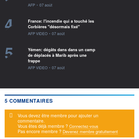
information fournie par
AFP
•
07 août
4
France: l'incendie qui a touché les
Corbières "désormais fixé"
information fournie par
AFP VIDEO
•
07 août
5
Yémen: dégâts dans dans un camp
de déplacés à Marib après une
frappe
information fournie par
AFP VIDEO
•
07 août
5 COMMENTAIRES
Message d'alerte
Vous devez être membre pour ajouter un
commentaire.
Vous êtes déjà membre ?
Connectez-vous
Pas encore membre ?
Devenez membre gratuitement