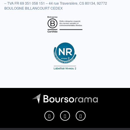
– TVA FR 69 351 058 151 – 44 rue Traversière, CS 80134, 92772
BOULOGNE BILLANCOURT CEDEX
Boursorama sur Facebook
Boursorama sur X
Boursorama sur Youtu