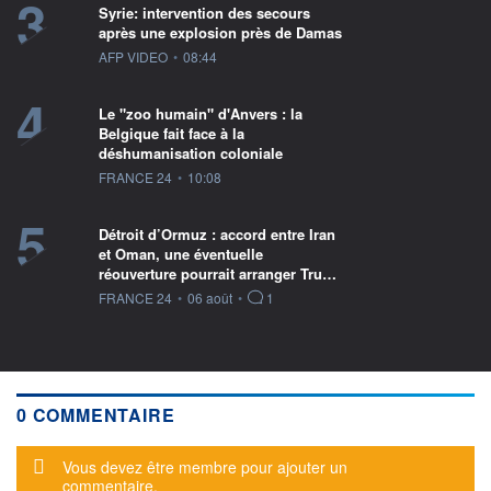
3
Syrie: intervention des secours
après une explosion près de Damas
information fournie par
AFP VIDEO
•
08:44
4
Le "zoo humain" d'Anvers : la
Belgique fait face à la
déshumanisation coloniale
information fournie par
FRANCE 24
•
10:08
5
Détroit d’Ormuz : accord entre Iran
et Oman, une éventuelle
réouverture pourrait arranger Tru…
information fournie par
FRANCE 24
•
06 août
•
1
0 COMMENTAIRE
Message d'alerte
Vous devez être membre pour ajouter un
commentaire.