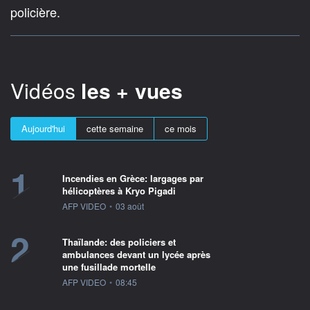
policière.
Vidéos
les + vues
Aujourd'hui
cette semaine
ce mois
1
Incendies en Grèce: largages par
hélicoptères à Kryo Pigadi
information fournie par
AFP VIDEO
•
03 août
2
Thaïlande: des policiers et
ambulances devant un lycée après
une fusillade mortelle
information fournie par
AFP VIDEO
•
08:45