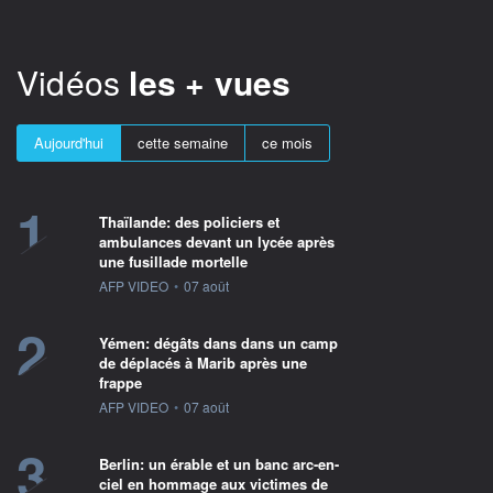
Vidéos
les + vues
Aujourd'hui
cette semaine
ce mois
1
Thaïlande: des policiers et
ambulances devant un lycée après
une fusillade mortelle
information fournie par
AFP VIDEO
•
07 août
2
Yémen: dégâts dans dans un camp
de déplacés à Marib après une
frappe
information fournie par
AFP VIDEO
•
07 août
3
Berlin: un érable et un banc arc-en-
ciel en hommage aux victimes de