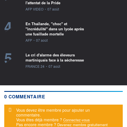
l'attentat de la Pride
information fournie par
AFP VIDEO
•
07 août
4
En Thaïlande, "choc" et
"incrédulité" dans un lycée après
une fusillade mortelle
information fournie par
AFP
•
07 août
5
Le cri d'alarme des éleveurs
martiniquais face à la sécheresse
information fournie par
FRANCE 24
•
07 août
0 COMMENTAIRE
Message d'alerte
Vous devez être membre pour ajouter un
commentaire.
Vous êtes déjà membre ?
Connectez-vous
Pas encore membre ?
Devenez membre gratuitement