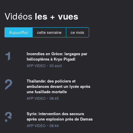
Vidéos
les + vues
Aujourd'hui
cette semaine
ce mois
1
Incendies en Grèce: largages par
hélicoptères à Kryo Pigadi
information fournie par
AFP VIDEO
•
03 août
2
Thaïlande: des policiers et
ambulances devant un lycée après
une fusillade mortelle
information fournie par
AFP VIDEO
•
08:45
3
Syrie: intervention des secours
après une explosion près de Damas
information fournie par
AFP VIDEO
•
08:44