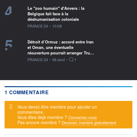
4
Le "zoo humain" d'Anvers : la
Belgique fait face à la
déshumanisation coloniale
information fournie par
FRANCE 24
•
10:08
5
Détroit d’Ormuz : accord entre Iran
et Oman, une éventuelle
réouverture pourrait arranger Tru…
information fournie par
FRANCE 24
•
06 août
•
1
1 COMMENTAIRE
Message d'alerte
Vous devez être membre pour ajouter un
commentaire.
Vous êtes déjà membre ?
Connectez-vous
Pas encore membre ?
Devenez membre gratuitement