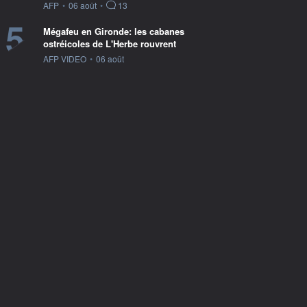
information fournie par
AFP
•
06 août
•
13
5
Mégafeu en Gironde: les cabanes
ostréicoles de L'Herbe rouvrent
information fournie par
AFP VIDEO
•
06 août