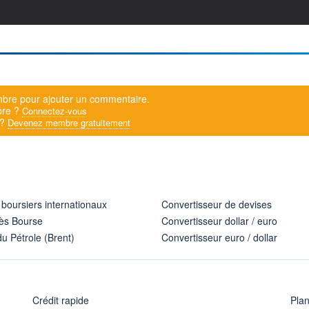
bre pour ajouter un commentaire.
bre ?
Connectez-vous
 ?
Devenez membre gratuitement
 boursiers internationaux
Convertisseur de devises
ès Bourse
Convertisseur dollar / euro
u Pétrole (Brent)
Convertisseur euro / dollar
Crédit rapide
Pla