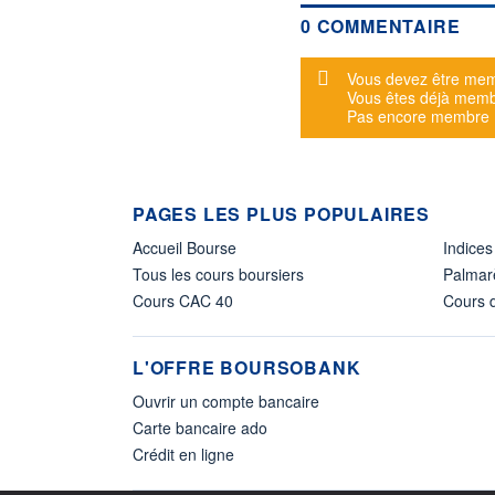
0 COMMENTAIRE
Message d'alerte
Vous devez être mem
Vous êtes déjà mem
Pas encore membre
PAGES LES PLUS POPULAIRES
Accueil Bourse
Indices
Tous les cours boursiers
Palmar
Cours CAC 40
Cours d
L'OFFRE BOURSOBANK
Ouvrir un compte bancaire
Carte bancaire ado
Crédit en ligne