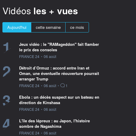
Vidéos
les + vues
Aujourd'hui
cette semaine
ce mois
1
Jeux vidéo : le "RAMageddon" fait flamber
le prix des consoles
information fournie par
FRANCE 24
•
06 août
2
Détroit d’Ormuz : accord entre Iran et
Oman, une éventuelle réouverture pourrait
arranger Trump
information fournie par
FRANCE 24
•
06 août
•
1
3
Ebola : un décès suspect sur un bateau en
direction de Kinshasa
information fournie par
FRANCE 24
•
06 août
4
L'île des lépreux : au Japon, l'histoire
sombre de Nagashima
information fournie par
FRANCE 24
•
06 août