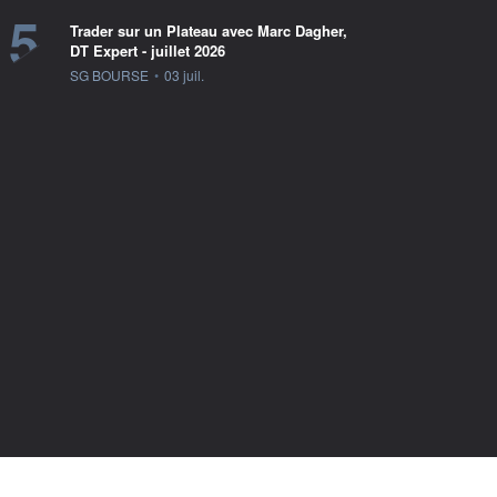
5
Trader sur un Plateau avec Marc Dagher,
DT Expert - juillet 2026
information fournie par
SG BOURSE
•
03 juil.