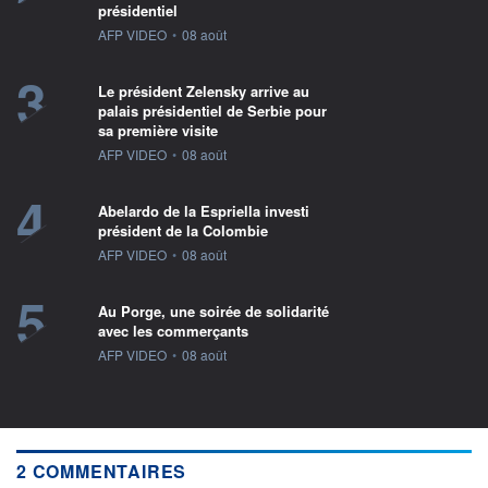
présidentiel
information fournie par
AFP VIDEO
•
08 août
3
Le président Zelensky arrive au
palais présidentiel de Serbie pour
sa première visite
information fournie par
AFP VIDEO
•
08 août
4
Abelardo de la Espriella investi
président de la Colombie
information fournie par
AFP VIDEO
•
08 août
5
Au Porge, une soirée de solidarité
avec les commerçants
information fournie par
AFP VIDEO
•
08 août
2 COMMENTAIRES