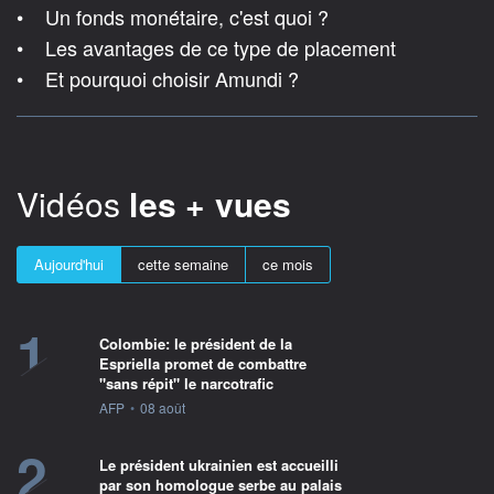
• Un fonds monétaire, c'est quoi ?
• Les avantages de ce type de placement
• Et pourquoi choisir Amundi ?
Vidéos
les + vues
Aujourd'hui
cette semaine
ce mois
1
Colombie: le président de la
Espriella promet de combattre
"sans répit" le narcotrafic
information fournie par
AFP
•
08 août
2
Le président ukrainien est accueilli
par son homologue serbe au palais