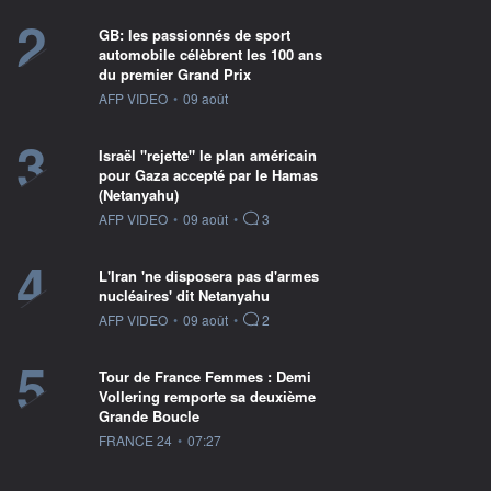
2
GB: les passionnés de sport
automobile célèbrent les 100 ans
du premier Grand Prix
information fournie par
AFP VIDEO
•
09 août
3
Israël "rejette" le plan américain
pour Gaza accepté par le Hamas
(Netanyahu)
information fournie par
AFP VIDEO
•
09 août
•
3
4
L'Iran 'ne disposera pas d'armes
nucléaires' dit Netanyahu
information fournie par
AFP VIDEO
•
09 août
•
2
5
Tour de France Femmes : Demi
Vollering remporte sa deuxième
Grande Boucle
information fournie par
FRANCE 24
•
07:27