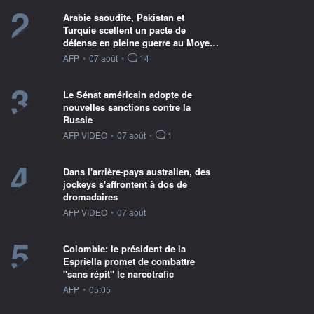
2
Arabie saoudite, Pakistan et
Turquie scellent un pacte de
défense en pleine guerre au Moye…
information fournie par
AFP
•
07 août
•
14
3
Le Sénat américain adopte de
nouvelles sanctions contre la
Russie
information fournie par
AFP VIDEO
•
07 août
•
1
4
Dans l'arrière-pays australien, des
jockeys s'affrontent à dos de
dromadaires
information fournie par
AFP VIDEO
•
07 août
5
Colombie: le président de la
Espriella promet de combattre
"sans répit" le narcotrafic
information fournie par
AFP
•
05:05