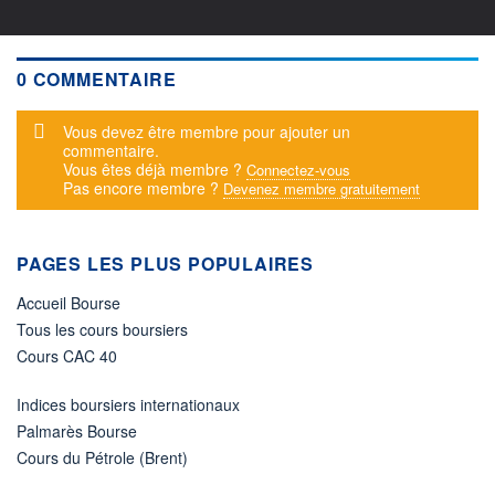
0 COMMENTAIRE
Message d'alerte
Vous devez être membre pour ajouter un
commentaire.
Vous êtes déjà membre ?
Connectez-vous
Pas encore membre ?
Devenez membre gratuitement
PAGES LES PLUS POPULAIRES
Accueil Bourse
Tous les cours boursiers
Cours CAC 40
Indices boursiers internationaux
Palmarès Bourse
Cours du Pétrole (Brent)