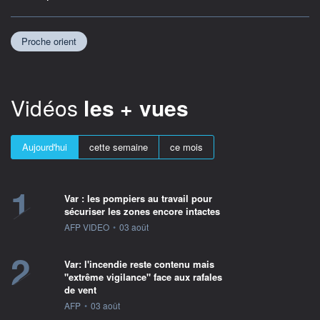
Proche orient
Vidéos
les + vues
Aujourd'hui
cette semaine
ce mois
1
Var : les pompiers au travail pour
sécuriser les zones encore intactes
information fournie par
AFP VIDEO
•
03 août
2
Var: l'incendie reste contenu mais
"extrême vigilance" face aux rafales
de vent
information fournie par
AFP
•
03 août