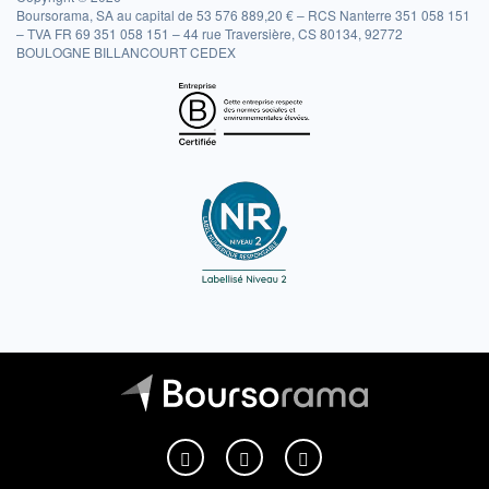
Boursorama, SA au capital de 53 576 889,20 € – RCS Nanterre 351 058 151
– TVA FR 69 351 058 151 – 44 rue Traversière, CS 80134, 92772
BOULOGNE BILLANCOURT CEDEX
Boursorama sur Facebook
Boursorama sur X
Boursorama sur Youtu