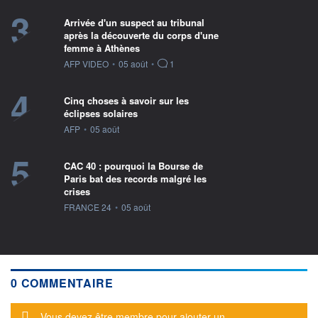
3
Arrivée d'un suspect au tribunal
après la découverte du corps d'une
femme à Athènes
information fournie par
AFP VIDEO
•
05 août
•
1
4
Cinq choses à savoir sur les
éclipses solaires
information fournie par
AFP
•
05 août
5
CAC 40 : pourquoi la Bourse de
Paris bat des records malgré les
crises
information fournie par
FRANCE 24
•
05 août
0 COMMENTAIRE
Message d'alerte
Vous devez être membre pour ajouter un