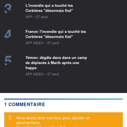
3
L'incendie qui a touché les
Corbières "désormais fixé"
information fournie par
AFP
•
07 août
4
France: l'incendie qui a touché les
Corbières "désormais fixé"
information fournie par
AFP VIDEO
•
07 août
5
Yémen: dégâts dans dans un camp
de déplacés à Marib après une
frappe
information fournie par
AFP VIDEO
•
07 août
1 COMMENTAIRE
Message d'alerte
Vous devez être membre pour ajouter un
commentaire.