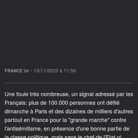
information fournie par
•
13/11/2023 à 11:59
FRANCE 24
Une foule très nombreuse, un signal adressé par les
Français: plus de 100.000 personnes ont défilé
dimanche à Paris et des dizaines de milliers d'autres
partout en France pour la "grande marche" contre
l'antisémitisme, en présence d'une bonne partie de
la classe politique, mais sans le chef de l'Etat ni