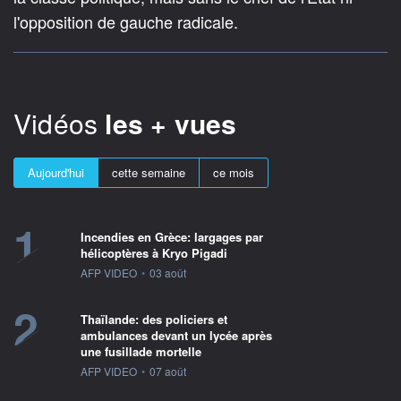
l'opposition de gauche radicale.
Vidéos
les + vues
Aujourd'hui
cette semaine
ce mois
1
Incendies en Grèce: largages par
hélicoptères à Kryo Pigadi
information fournie par
AFP VIDEO
•
03 août
2
Thaïlande: des policiers et
ambulances devant un lycée après
une fusillade mortelle
information fournie par
AFP VIDEO
•
07 août