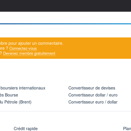
bre pour ajouter un commentaire.
bre ?
Connectez-vous
 ?
Devenez membre gratuitement
 boursiers internationaux
Convertisseur de devises
ès Bourse
Convertisseur dollar / euro
u Pétrole (Brent)
Convertisseur euro / dollar
Crédit rapide
Pla