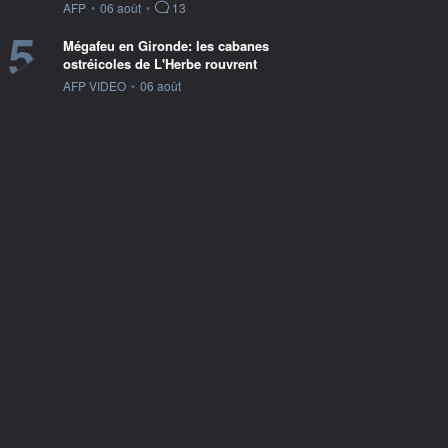
information fournie par
AFP
•
06 août
•
13
5
Mégafeu en Gironde: les cabanes
ostréicoles de L'Herbe rouvrent
information fournie par
AFP VIDEO
•
06 août