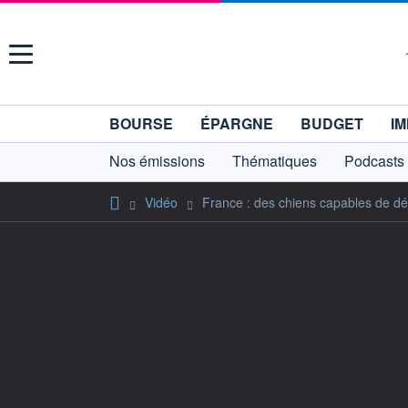
Menu
BOURSE
ÉPARGNE
BUDGET
IM
Nos émissions
Thématiques
Podcasts
Vidéo
France : des chiens capables de dét