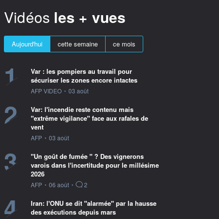
Vidéos
les + vues
Aujourd'hui
cette semaine
ce mois
1
Var : les pompiers au travail pour
sécuriser les zones encore intactes
information fournie par
AFP VIDEO
•
03 août
2
Var: l'incendie reste contenu mais
"extrême vigilance" face aux rafales de
vent
information fournie par
AFP
•
03 août
3
"Un goût de fumée " ? Des vignerons
varois dans l'incertitude pour le millésime
2026
information fournie par
AFP
•
06 août
•
2
4
Iran: l'ONU se dit "alarmée" par la hausse
des exécutions depuis mars