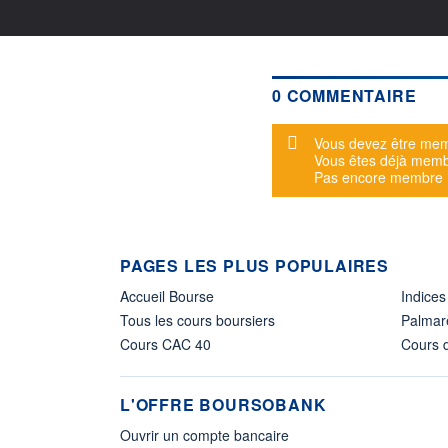
0 COMMENTAIRE
Message d'alerte
Vous devez être mem
Vous êtes déjà mem
Pas encore membre
PAGES LES PLUS POPULAIRES
Accueil Bourse
Indices
Tous les cours boursiers
Palmar
Cours CAC 40
Cours d
L'OFFRE BOURSOBANK
Ouvrir un compte bancaire