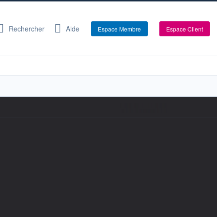
Rechercher
Aide
Espace Membre
Espace Client