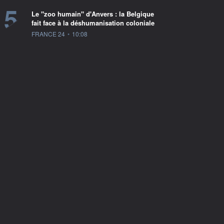
5
Le "zoo humain" d'Anvers : la Belgique
fait face à la déshumanisation coloniale
information fournie par
FRANCE 24
•
10:08