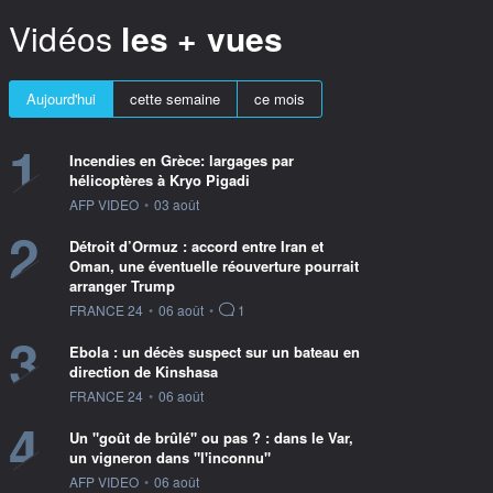
Vidéos
les + vues
Aujourd'hui
cette semaine
ce mois
1
Incendies en Grèce: largages par
hélicoptères à Kryo Pigadi
information fournie par
AFP VIDEO
•
03 août
2
Détroit d’Ormuz : accord entre Iran et
Oman, une éventuelle réouverture pourrait
arranger Trump
information fournie par
FRANCE 24
•
06 août
•
1
3
Ebola : un décès suspect sur un bateau en
direction de Kinshasa
information fournie par
FRANCE 24
•
06 août
4
Un "goût de brûlé" ou pas ? : dans le Var,
un vigneron dans "l'inconnu"
information fournie par
AFP VIDEO
•
06 août