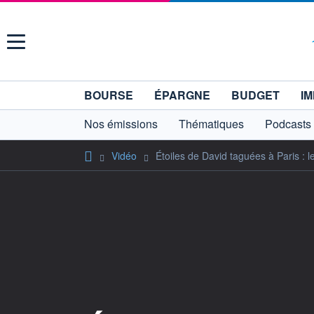
Menu
BOURSE
ÉPARGNE
BUDGET
IM
Nos émissions
Thématiques
Podcasts
Vidéo
Étoiles de David taguées à Paris : l