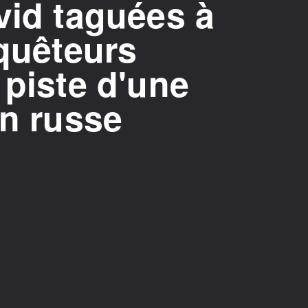
vid taguées à
nquêteurs
 piste d'une
on russe