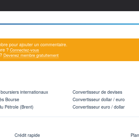
bre pour ajouter un commentaire.
bre ?
Connectez-vous
 ?
Devenez membre gratuitement
 boursiers internationaux
Convertisseur de devises
ès Bourse
Convertisseur dollar / euro
u Pétrole (Brent)
Convertisseur euro / dollar
Crédit rapide
Pla