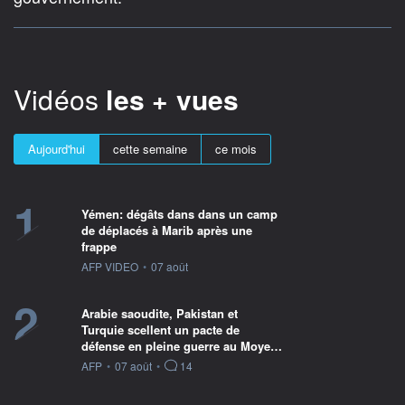
Vidéos
les + vues
Aujourd'hui
cette semaine
ce mois
1
Yémen: dégâts dans dans un camp
de déplacés à Marib après une
frappe
information fournie par
AFP VIDEO
•
07 août
2
Arabie saoudite, Pakistan et
Turquie scellent un pacte de
défense en pleine guerre au Moye…
information fournie par
AFP
•
07 août
•
14