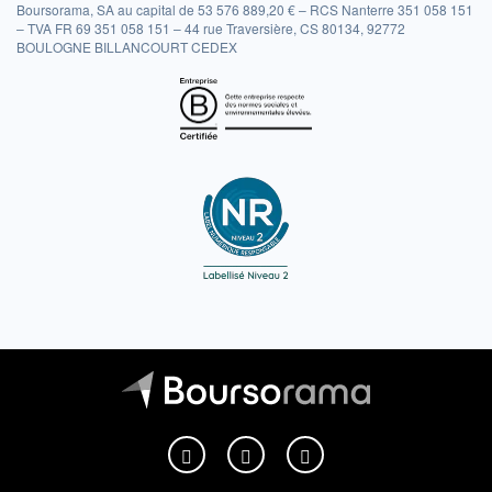
Boursorama, SA au capital de 53 576 889,20 € – RCS Nanterre 351 058 151
– TVA FR 69 351 058 151 – 44 rue Traversière, CS 80134, 92772
BOULOGNE BILLANCOURT CEDEX
Boursorama sur Facebook
Boursorama sur X
Boursorama sur Youtu