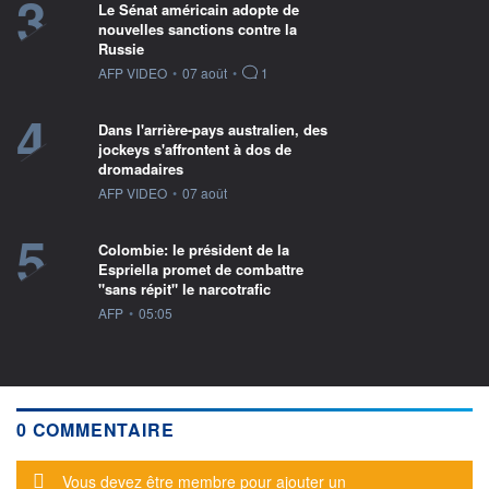
3
Le Sénat américain adopte de
nouvelles sanctions contre la
Russie
information fournie par
AFP VIDEO
•
07 août
•
1
4
Dans l'arrière-pays australien, des
jockeys s'affrontent à dos de
dromadaires
information fournie par
AFP VIDEO
•
07 août
5
Colombie: le président de la
Espriella promet de combattre
"sans répit" le narcotrafic
information fournie par
AFP
•
05:05
0 COMMENTAIRE
Message d'alerte
Vous devez être membre pour ajouter un