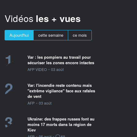
Vidéos
les + vues
Aujourd'hui
cette semaine
ce mois
1
Var : les pompiers au travail pour
sécuriser les zones encore intactes
information fournie par
AFP VIDEO
•
03 août
2
Var: l'incendie reste contenu mais
"extrême vigilance" face aux rafales
de vent
information fournie par
AFP
•
03 août
3
Ukraine: des frappes russes font au
moins 17 morts dans la région de
Kiev
information fournie par
AFP
•
05 août
•
69