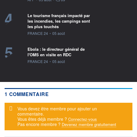
4
Le tourisme français impacté par
les incendies, les campings sont
les plus touchés
information fournie par
FRANCE 24
•
05 août
5
Ebola : le directeur général de
l'OMS en visite en RDC
information fournie par
FRANCE 24
•
05 août
1 COMMENTAIRE
Message d'alerte
Vous devez être membre pour ajouter un
commentaire.
Vous êtes déjà membre ?
Connectez-vous
Pas encore membre ?
Devenez membre gratuitement