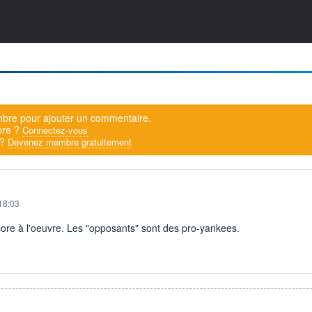
bre pour ajouter un commentaire.
bre ?
Connectez-vous
 ?
Devenez membre gratuitement
18:03
ore à l'oeuvre. Les "opposants" sont des pro-yankees.