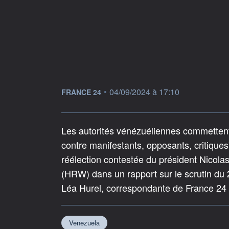
information fournie par
•
04/09/2024 à 17:10
FRANCE 24
Les autorités vénézuéliennes commettent
contre manifestants, opposants, critiques
réélection contestée du président Nico
(HRW) dans un rapport sur le scrutin du 28
Léa Hurel, correspondante de France 24
Venezuela