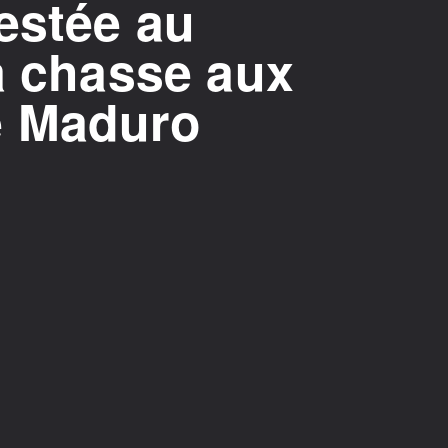
estée au
a chasse aux
e Maduro