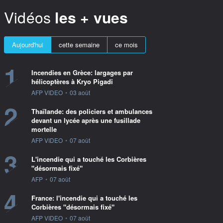
Vidéos
les + vues
Aujourd'hui
cette semaine
ce mois
1
Incendies en Grèce: largages par
hélicoptères à Kryo Pigadi
information fournie par
AFP VIDEO
•
03 août
2
Thaïlande: des policiers et ambulances
devant un lycée après une fusillade
mortelle
information fournie par
AFP VIDEO
•
07 août
3
L'incendie qui a touché les Corbières
"désormais fixé"
information fournie par
AFP
•
07 août
4
France: l'incendie qui a touché les
Corbières "désormais fixé"
information fournie par
AFP VIDEO
•
07 août