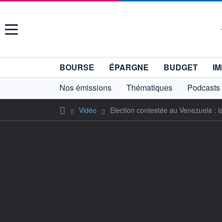
Menu
BOURSE
ÉPARGNE
BUDGET
IM
Nos émissions
Thématiques
Podcasts
Vidéo
Election contestée au Venezuela :