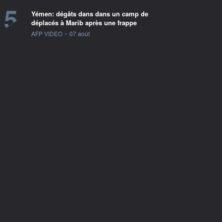
5
Yémen: dégâts dans dans un camp de
déplacés à Marib après une frappe
information fournie par
AFP VIDEO
•
07 août