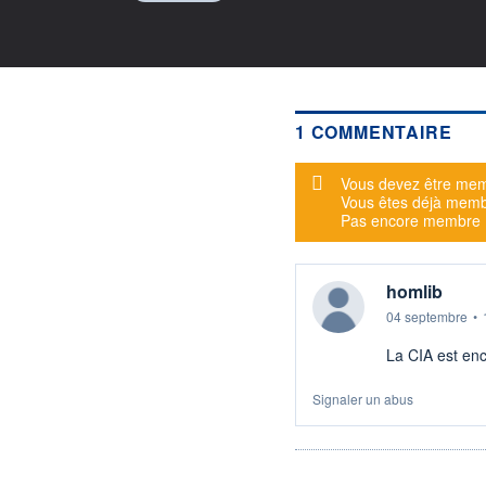
1 COMMENTAIRE
Message d'alerte
Vous devez être mem
Vous êtes déjà mem
Pas encore membre
homlib
04 septembre
•
La CIA est enc
Signaler un abus