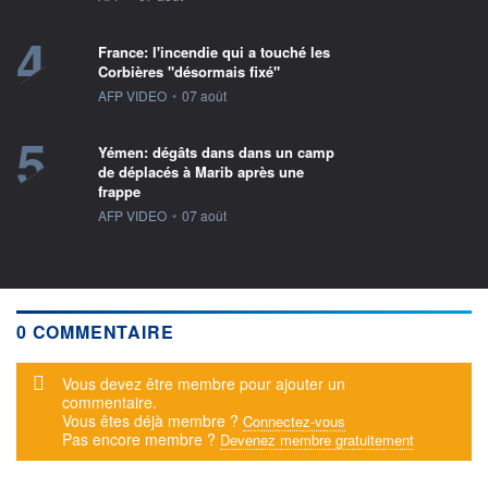
4
France: l'incendie qui a touché les
Corbières "désormais fixé"
information fournie par
AFP VIDEO
•
07 août
5
Yémen: dégâts dans dans un camp
de déplacés à Marib après une
frappe
information fournie par
AFP VIDEO
•
07 août
0 COMMENTAIRE
Message d'alerte
Vous devez être membre pour ajouter un
commentaire.
Vous êtes déjà membre ?
Connectez-vous
Pas encore membre ?
Devenez membre gratuitement