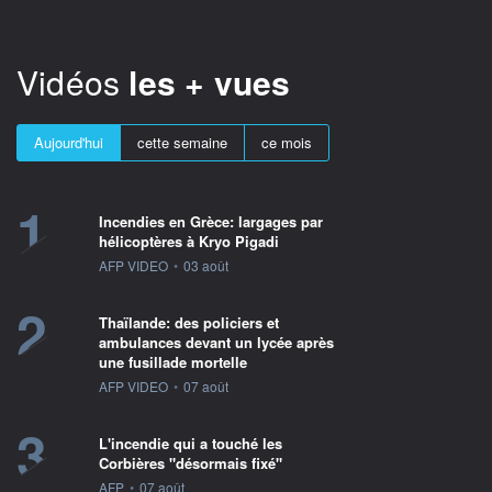
Vidéos
les + vues
Aujourd'hui
cette semaine
ce mois
1
Incendies en Grèce: largages par
hélicoptères à Kryo Pigadi
information fournie par
AFP VIDEO
•
03 août
2
Thaïlande: des policiers et
ambulances devant un lycée après
une fusillade mortelle
information fournie par
AFP VIDEO
•
07 août
3
L'incendie qui a touché les
Corbières "désormais fixé"
information fournie par
AFP
•
07 août