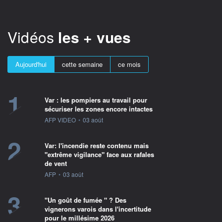
Vidéos
les + vues
Aujourd'hui
cette semaine
ce mois
1
Var : les pompiers au travail pour
sécuriser les zones encore intactes
information fournie par
AFP VIDEO
•
03 août
2
Var: l'incendie reste contenu mais
"extrême vigilance" face aux rafales
de vent
information fournie par
AFP
•
03 août
3
"Un goût de fumée " ? Des
vignerons varois dans l'incertitude
pour le millésime 2026