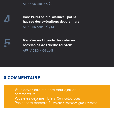
information fournie par
AFP
•
06 août
•
2
4
Iran: l'ONU se dit "alarmée" par la
hausse des exécutions depuis mars
information fournie par
AFP
•
06 août
•
14
5
Mégafeu en Gironde: les cabanes
ostréicoles de L'Herbe rouvrent
information fournie par
AFP VIDEO
•
06 août
0 COMMENTAIRE
Message d'alerte
Vous devez être membre pour ajouter un
commentaire.
Vous êtes déjà membre ?
Connectez-vous
Pas encore membre ?
Devenez membre gratuitement