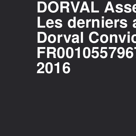
DORVAL Asse
Les derniers 
Dorval Convi
FR001055796
2016