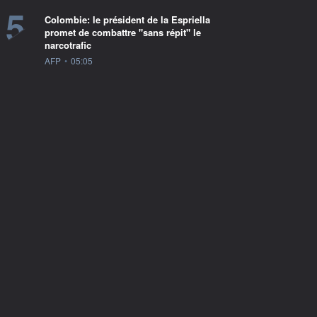
5
Colombie: le président de la Espriella
promet de combattre "sans répit" le
narcotrafic
information fournie par
AFP
•
05:05