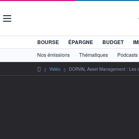
Menu
BOURSE
ÉPARGNE
BUDGET
IM
Nos émissions
Thématiques
Podcasts
Vidéo
DORVAL Asset Management : Les de