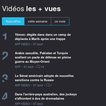
Vidéos
les + vues
Aujourd'hui
cette semaine
ce mois
1
Yémen: dégâts dans dans un camp de
déplacés à Marib après une frappe
information fournie par
AFP VIDEO
•
07 août
2
Arabie saoudite, Pakistan et Turquie
scellent un pacte de défense en pleine
guerre au Moyen-Orient
information fournie par
AFP
•
07 août
•
14
3
Le Sénat américain adopte de nouvelles
sanctions contre la Russie
information fournie par
AFP VIDEO
•
07 août
•
1
4
Dans l'arrière-pays australien, des jockeys
s'affrontent à dos de dromadaires
information fournie par
AFP VIDEO
•
07 août