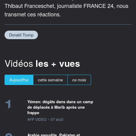
Thibaut Franceschet, journaliste FRANCE 24, nous
transmet ces réactions.
Donald Trump
Vidéos
les + vues
Aujourd'hui
cette semaine
ce mois
1
Yémen: dégâts dans dans un camp
de déplacés à Marib après une
frappe
information fournie par
AFP VIDEO
•
07 août
Arabie saoudite, Pakistan et