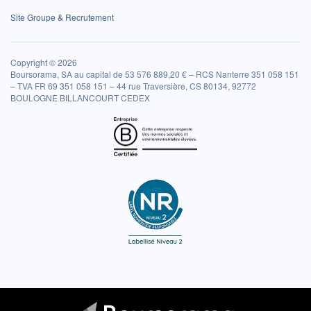
Site Groupe & Recrutement
Copyright © 2026
Boursorama, SA au capital de 53 576 889,20 € – RCS Nanterre 351 058 151
– TVA FR 69 351 058 151 – 44 rue Traversière, CS 80134, 92772
BOULOGNE BILLANCOURT CEDEX