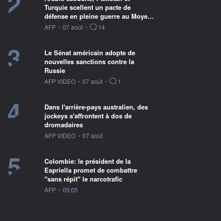
2
Turquie scellent un pacte de
défense en pleine guerre au Moye…
information fournie par
AFP
•
07 août
•
14
3
Le Sénat américain adopte de
nouvelles sanctions contre la
Russie
information fournie par
AFP VIDEO
•
07 août
•
1
4
Dans l'arrière-pays australien, des
jockeys s'affrontent à dos de
dromadaires
information fournie par
AFP VIDEO
•
07 août
5
Colombie: le président de la
Espriella promet de combattre
"sans répit" le narcotrafic
information fournie par
AFP
•
05:05