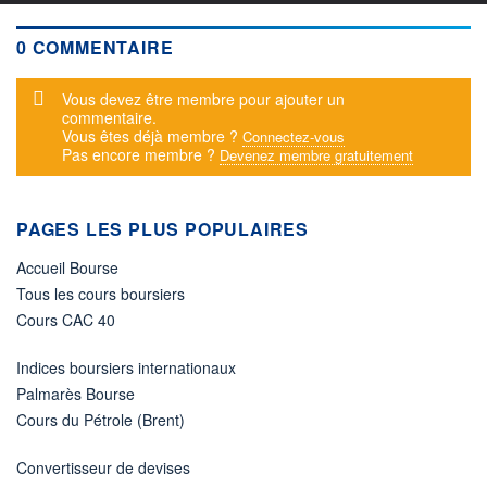
0 COMMENTAIRE
Message d'alerte
Vous devez être membre pour ajouter un
commentaire.
Vous êtes déjà membre ?
Connectez-vous
Pas encore membre ?
Devenez membre gratuitement
PAGES LES PLUS POPULAIRES
Accueil Bourse
Tous les cours boursiers
Cours CAC 40
Indices boursiers internationaux
Palmarès Bourse
Cours du Pétrole (Brent)
Convertisseur de devises