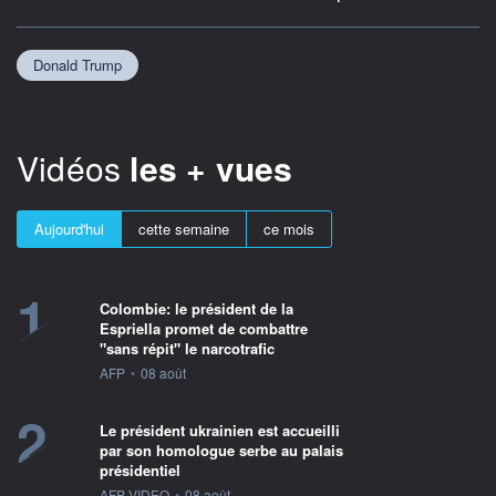
Donald Trump
Vidéos
les + vues
Aujourd'hui
cette semaine
ce mois
1
Colombie: le président de la
Espriella promet de combattre
"sans répit" le narcotrafic
information fournie par
AFP
•
08 août
2
Le président ukrainien est accueilli
par son homologue serbe au palais
présidentiel
information fournie par
AFP VIDEO
•
08 août