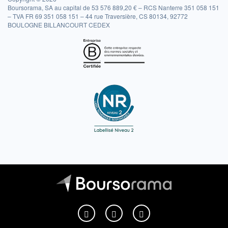
Boursorama, SA au capital de 53 576 889,20 € – RCS Nanterre 351 058 151
– TVA FR 69 351 058 151 – 44 rue Traversière, CS 80134, 92772
BOULOGNE BILLANCOURT CEDEX
Boursorama sur Facebook
Boursorama sur X
Boursorama sur Youtu