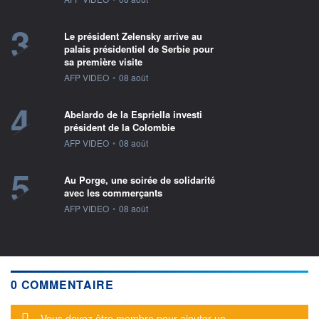
3
Le président Zelensky arrive au
palais présidentiel de Serbie pour
sa première visite
information fournie par
AFP VIDEO
•
08 août
4
Abelardo de la Espriella investi
président de la Colombie
information fournie par
AFP VIDEO
•
08 août
5
Au Porge, une soirée de solidarité
avec les commerçants
information fournie par
AFP VIDEO
•
08 août
0 COMMENTAIRE
Message d'alerte
Vous devez être membre pour ajouter un