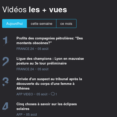
Vidéos
les + vues
Aujourd'hui
cette semaine
ce mois
1
Profits des compagnies pétrolières: "Des
montants obscènes?"
information fournie par
FRANCE 24
•
05 août
2
Ligue des champions : Lyon en mauvaise
posture au 3e tour préliminaire
information fournie par
FRANCE 24
•
05 août
3
Arrivée d'un suspect au tribunal après la
découverte du corps d'une femme à
Athènes
information fournie par
AFP VIDEO
•
05 août
•
1
4
Cinq choses à savoir sur les éclipses
solaires
information fournie par
AFP
•
05 août