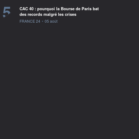
5
CAC 40 : pourquoi la Bourse de Paris bat
des records malgré les crises
information fournie par
FRANCE 24
•
05 août