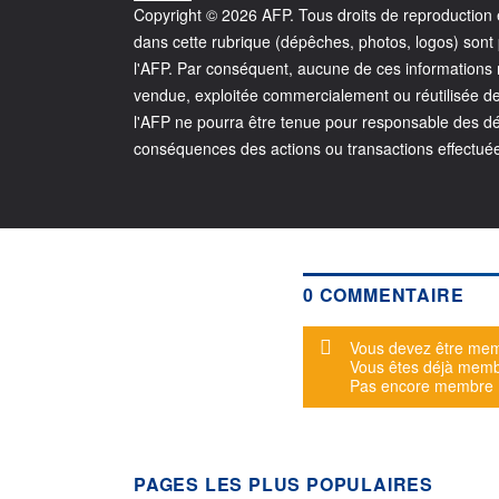
Copyright © 2026 AFP. Tous droits de reproduction e
dans cette rubrique (dépêches, photos, logos) sont p
l'AFP. Par conséquent, aucune de ces informations ne
vendue, exploitée commercialement ou réutilisée de 
l'AFP ne pourra être tenue pour responsable des dél
conséquences des actions ou transactions effectuée
0 COMMENTAIRE
Message d'alerte
Vous devez être mem
Vous êtes déjà mem
Pas encore membre
PAGES LES PLUS POPULAIRES