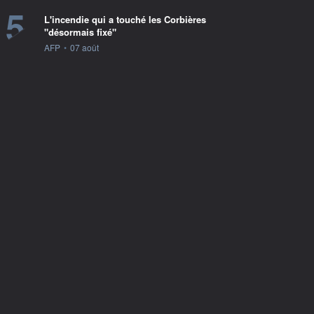
5
L'incendie qui a touché les Corbières
"désormais fixé"
information fournie par
AFP
•
07 août