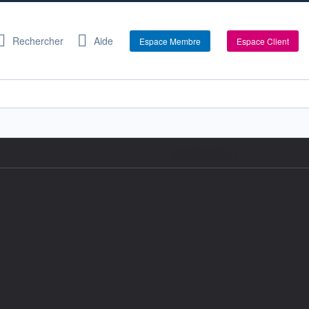
Rechercher
Aide
Espace Membre
Espace Client