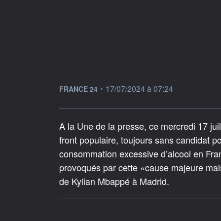
information fournie par
•
17/07/2024 à 07:24
FRANCE 24
A la Une de la presse, ce mercredi 17 jui
front populaire, toujours sans candidat p
consommation excessive d’alcool en Franc
provoqués par cette «cause majeure mais 
de Kylian Mbappé à Madrid.