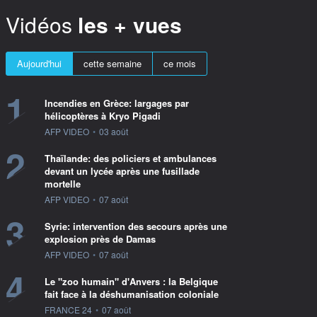
Vidéos
les + vues
Aujourd'hui
cette semaine
ce mois
1
Incendies en Grèce: largages par
hélicoptères à Kryo Pigadi
information fournie par
AFP VIDEO
•
03 août
2
Thaïlande: des policiers et ambulances
devant un lycée après une fusillade
mortelle
information fournie par
AFP VIDEO
•
07 août
3
Syrie: intervention des secours après une
explosion près de Damas
information fournie par
AFP VIDEO
•
07 août
4
Le "zoo humain" d'Anvers : la Belgique
fait face à la déshumanisation coloniale
information fournie par
FRANCE 24
•
07 août