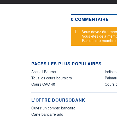
0 COMMENTAIRE
Message d'alerte
Vous devez être mem
Vous êtes déjà mem
Pas encore membre
PAGES LES PLUS POPULAIRES
Accueil Bourse
Indices
Tous les cours boursiers
Palmar
Cours CAC 40
Cours d
L'OFFRE BOURSOBANK
Ouvrir un compte bancaire
Carte bancaire ado