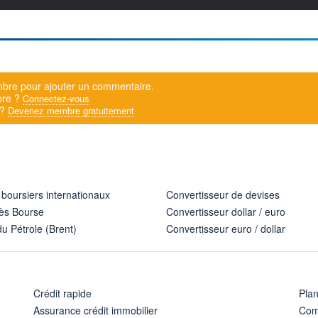
bre pour ajouter un commentaire.
bre ?
Connectez-vous
 ?
Devenez membre gratuitement
 boursiers internationaux
Convertisseur de devises
ès Bourse
Convertisseur dollar / euro
u Pétrole (Brent)
Convertisseur euro / dollar
Crédit rapide
Pla
Assurance crédit immobilier
Com