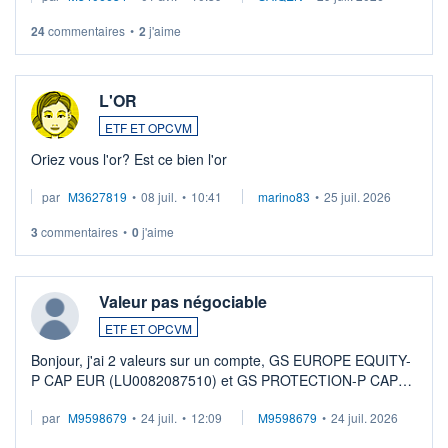
24
commentaires
•
2
j'aime
L'OR
ETF ET OPCVM
Oriez vous l'or? Est ce bien l'or
par
M3627819
•
08 juil.
•
10:41
marino83
•
25 juil. 2026
3
commentaires
•
0
j'aime
Valeur pas négociable
ETF ET OPCVM
Bonjour, j'ai 2 valeurs sur un compte, GS EUROPE EQUITY-
P CAP EUR (LU0082087510) et GS PROTECTION-P CAP
EUR (LU0546913194), que je souhaite vendre. Lorsque je
par
M9598679
•
24 juil.
•
12:09
M9598679
•
24 juil. 2026
veux procéder à la vente, on me signale ...