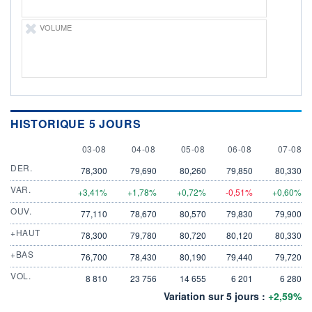
VOLUME
HISTORIQUE 5 JOURS
3 AUGUST
4 AUGUST
5 AUGUST
6 AUGUST
7 AUGU
03-08
04-08
05-08
06-08
07-08
DER.
78,300
79,690
80,260
79,850
80,330
VAR.
+3,41%
+1,78%
+0,72%
-0,51%
+0,60%
OUV.
77,110
78,670
80,570
79,830
79,900
+HAUT
78,300
79,780
80,720
80,120
80,330
+BAS
76,700
78,430
80,190
79,440
79,720
VOL.
8 810
23 756
14 655
6 201
6 280
Variation sur 5 jours :
+2,59%