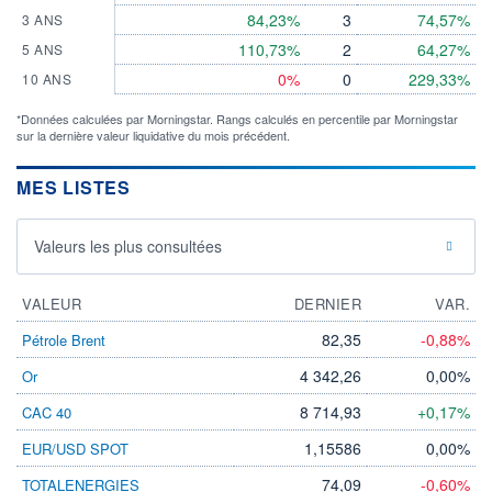
84,23%
3
74,57%
3 ANS
110,73%
2
64,27%
5 ANS
0%
0
229,33%
10 ANS
*Données calculées par Morningstar. Rangs calculés en percentile par Morningstar
sur la dernière valeur liquidative du mois précédent.
MES LISTES
Valeurs les plus consultées
VALEUR
DERNIER
VAR.
82,35
-0,88%
Pétrole Brent
4 342,26
0,00%
Or
8 714,93
+0,17%
CAC 40
1,15586
0,00%
EUR/USD SPOT
74,09
-0,60%
TOTALENERGIES