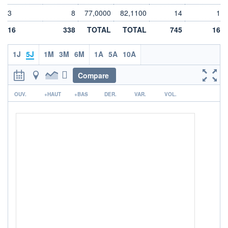
VOLUME
DERNIER ÉCHANGE
3
8
77,0000
82,1100
14
1
6 280
07.08.26 / 17:35:27
16
338
TOTAL
TOTAL
745
16
LIMITE À LA
LIMITE À LA
BAISSE
HAUSSE
78,3300
82,3300
1J
5J
1M
3M
6M
1A
5A
10A
ÉLIGIBILITÉ
ACTIF NET (EUR)
434M / 31.07.26
PEA
BOURSOVIE LUX
Compare
CTO BUSINESS
r
OUV.
+HAUT
+BAS
DER.
VAR.
VOL.
RISQUE DU FONDS (SRI)
5
/7
+ PORTEFEUILLE
+ LISTE