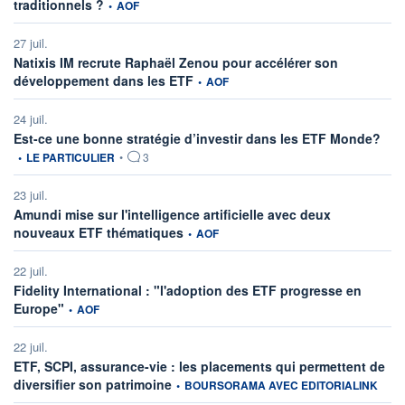
information fournie par
traditionnels ?
•
AOF
27 juil.
Natixis IM recrute Raphaël Zenou pour accélérer son
information fournie par
développement dans les ETF
•
AOF
24 juil.
infor
Est-ce une bonne stratégie d’investir dans les ETF Monde?
•
LE PARTICULIER
•
3
23 juil.
Amundi mise sur l'intelligence artificielle avec deux
information fournie par
nouveaux ETF thématiques
•
AOF
22 juil.
Fidelity International : "l'adoption des ETF progresse en
information fournie par
Europe"
•
AOF
22 juil.
ETF, SCPI, assurance-vie : les placements qui permettent de
information fournie par
diversifier son patrimoine
•
BOURSORAMA AVEC EDITORIALINK