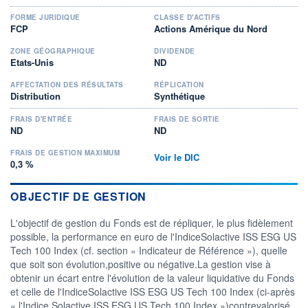
FORME JURIDIQUE
CLASSE D'ACTIFS
FCP
Actions Amérique du Nord
ZONE GÉOGRAPHIQUE
DIVIDENDE
Etats-Unis
ND
AFFECTATION DES RÉSULTATS
RÉPLICATION
Distribution
Synthétique
FRAIS D'ENTRÉE
FRAIS DE SORTIE
ND
ND
FRAIS DE GESTION MAXIMUM
Voir le DIC
0,3 %
OBJECTIF DE GESTION
L'objectif de gestion du Fonds est de répliquer, le plus fidèlement
possible, la performance en euro de l'IndiceSolactive ISS ESG US
Tech 100 Index (cf. section « Indicateur de Référence »), quelle
que soit son évolution,positive ou négative.La gestion vise à
obtenir un écart entre l'évolution de la valeur liquidative du Fonds
et celle de l'IndiceSolactive ISS ESG US Tech 100 Index (ci-après
« l'Indice Solactive ISS ESG US Tech 100 Index »)contrevalorisé