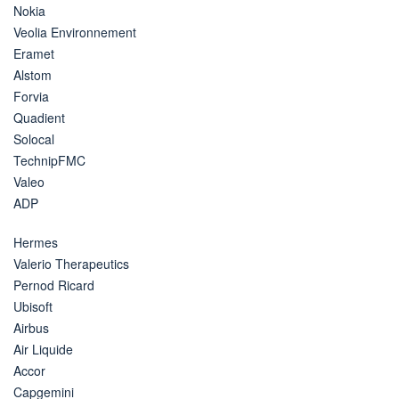
Nokia
Veolia Environnement
Eramet
Alstom
Forvia
Quadient
Solocal
TechnipFMC
Valeo
ADP
Hermes
Valerio Therapeutics
Pernod Ricard
Ubisoft
Airbus
Air Liquide
Accor
Capgemini