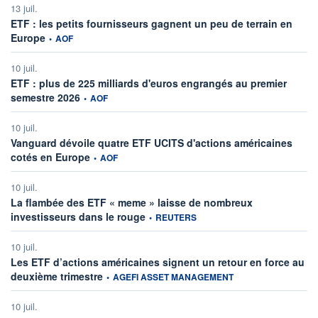
13 juil.
ETF : les petits fournisseurs gagnent un peu de terrain en
information fournie par
Europe
•
AOF
10 juil.
ETF : plus de 225 milliards d'euros engrangés au premier
information fournie par
semestre 2026
•
AOF
10 juil.
Vanguard dévoile quatre ETF UCITS d'actions américaines
information fournie par
cotés en Europe
•
AOF
10 juil.
La flambée des ETF « meme » laisse de nombreux
information fournie par
investisseurs dans le rouge
•
REUTERS
10 juil.
Les ETF d’actions américaines signent un retour en force au
information fournie par
deuxième trimestre
•
AGEFI ASSET MANAGEMENT
10 juil.