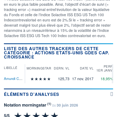
en euro le plus faible possible. Ainsi, l'objectif d'écart de suivi («
tracking error ») maximal entrel'évolution de la valeur liquidative
du Fonds et celle de l'Indice Solactive ISS ESG US Tech 100
Indexcontrevalorisé en euro est de 2%.Si le « tracking error »
devenait malgré tout plus élevé que 2%, l'objectif serait de rester
néanmoins à un niveauinférieur à 15% de la volatilité de l'Indice
Solactive ISS ESG US Tech 100 Index contrevalorisé en euro.
LISTE DES AUTRES TRACKERS DE CETTE
CATÉGORIE : ACTIONS ETATS-UNIS GDES CAP.
CROISSANCE
PERF.
LIBELLÉ
MORNINGSTAR
DERN. VL
DATE VL
1ER JANV.
Amundi Core Nasdaq-100 Swap ETF Acc
125,73
17 nov. 2017
18,95%
ÉLÉMENTS D'ANALYSES
(1)
Notation morningstar
30 juin 2026
DU