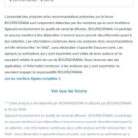
Idéalement, je voudrais qu'il soit éligible au PEA.
Pour l' ...
L'ensemble des analyses et/ou recommandations présentes sur le forum
BOURSORAMA sont uniquement élaborées par les membres qui en sont émetteurs.
Agissant exclusivement en qualité de canal de diffusion, BOURSORAMA n'a participé
en aucune manière à leur élaboration ni exercé aucun pouvoir discrétionnaire quant à
leur sélection. Les informations contenues dans ces analyses et/ou recommandations
ont été retranscrites "en l'état", sans déclaration ni garantie d'aucune sorte. Les
opinions ou estimations qui y sont exprimées sont celles de leurs auteurs et ne
sauraient refléter le point de vue de BOURSORAMA. Sous réserves des lois
applicables, ni l'information contenue, ni les analyses qui y sont exprimées ne
sauraient engager la responsabilité BOURSORAMA.
Lire les mentions légales complètes
Voir tous les forums
(1)
Cette analyse a été élaborée par MORNINGSTAR et diffusée par BOURSORAMA
le 30 juin 2026.
Agissant exclusivement en qualité de canal de diffusion, BOURSORAMA n'a participé
en aucune manière à son élaboration ni exercé aucun pouvoir discrétionnaire quant à
sa sélection. Les informations contenues dans cette analyse ont été retranscrites "en
l'état", sans déclaration ni garantie d'aucune sorte. Les opinions ou estimations qui y