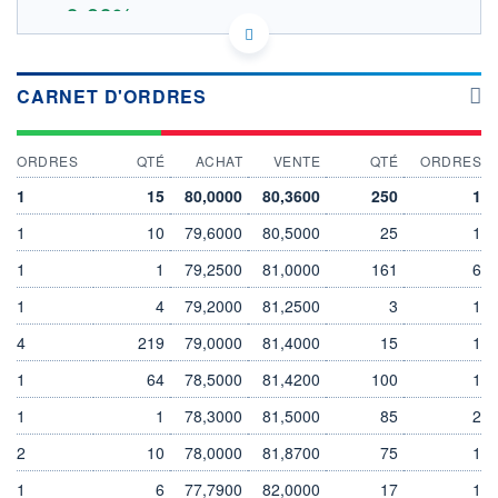
+0,60%
80.33
OUVERTURE THÉORIQUE
FR0013412269 - Amundi Asset Management
CARNET D'ORDRES
EURONEXT PARIS DONNÉES TEMPS RÉEL
Politique d'exécution
ORDRES
QTÉ
ACHAT
VENTE
QTÉ
ORDRES
82
1
15
80,0000
80,3600
250
1
80
1
10
79,6000
80,5000
25
1
78
1
1
79,2500
81,0000
161
6
76
04/08
06/08
1
4
79,2000
81,2500
3
1
INDICE DE RÉFÉRENCE
CATÉGORIE MORNINGSTAR
4
219
79,0000
81,4000
15
1
Actions Etats-Unis Gdes
Cap. Croissance
1
64
78,5000
81,4200
100
1
OUVERTURE
CLÔTURE VEILLE
1
1
78,3000
81,5000
85
2
79,9000
79,8500
2
10
78,0000
81,8700
75
1
+ HAUT
+ BAS
80,3300
79,7200
1
6
77,7900
82,0000
17
1