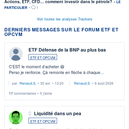
information
Actions, ETF, CFD… comment investir dans le pétrole?
•
LE
PARTICULIER
•
1
Voir toutes les analyses Trackers
DERNIERS MESSAGES SUR LE FORUM ETF ET
OPCVM
ETF Défense de la BNP au plus bas
ETF ET OPCVM
C'EST le moment d'acheter 😄​
Perso je renforce. Çà remonte en flèche à chaque
suspission d'accord dans.la guerre du moyen-orient.
par
Renaud.S.
•
30 avr.
•
13:20
Renaud.S.
•
6 août 2026
Investissement long terme tip top pour sa retraite.
LU3 ...
17
commentaires
•
1
j'aime
Liquidité dans un pea
ETF ET OPCVM