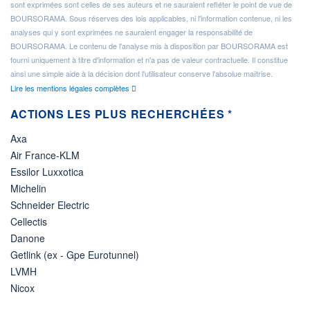
sont exprimées sont celles de ses auteurs et ne sauraient refléter le point de vue de
BOURSORAMA. Sous réserves des lois applicables, ni l'information contenue, ni les
analyses qui y sont exprimées ne sauraient engager la responsabilité de
BOURSORAMA. Le contenu de l'analyse mis à disposition par BOURSORAMA est
fourni uniquement à titre d'information et n'a pas de valeur contractuelle. Il constitue
ainsi une simple aide à la décision dont l'utilisateur conserve l'absolue maîtrise.
Lire les mentions légales complètes
ACTIONS LES PLUS RECHERCHÉES *
Axa
Air France-KLM
Essilor Luxxotica
Michelin
Schneider Electric
Cellectis
Danone
Getlink (ex - Gpe Eurotunnel)
LVMH
Nicox