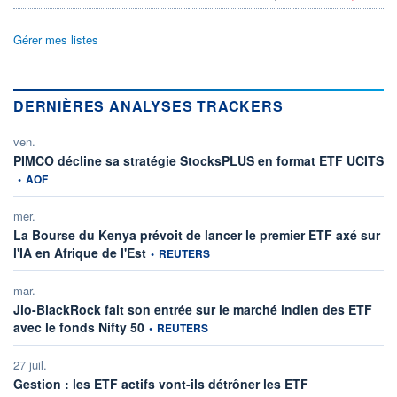
Gérer mes listes
DERNIÈRES ANALYSES TRACKERS
ven.
in
PIMCO décline sa stratégie StocksPLUS en format ETF UCITS
•
AOF
mer.
La Bourse du Kenya prévoit de lancer le premier ETF axé sur
information fournie par
l'IA en Afrique de l'Est
•
REUTERS
mar.
Jio-BlackRock fait son entrée sur le marché indien des ETF
information fournie par
avec le fonds Nifty 50
•
REUTERS
27 juil.
Gestion : les ETF actifs vont-ils détrôner les ETF