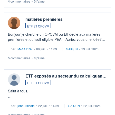
4
commentaires
•
0
j'aime
matières premières
ETF ET OPCVM
Bonjour je cherche un OPCVM ou Etf dédié aux matières
premières et qui soit éligible PEA... Auriez vous une idée?
Merci de vos conseils
par
M4141137
•
09 juil.
•
11:09
SAIQEN
•
23 juil. 2026
5
commentaires
•
0
j'aime
ETF exposés au secteur du calcul quan…
ETF ET OPCVM
Salut à tous,
Je cherche à investir sur le secteur du calcul quantique, mais
par
jeboursicote
•
22 juil.
•
14:39
SAIQEN
•
22 juil. 2026
via un ETF plutôt que des actions individuelles.
2
commentaires
•
0
j'aime