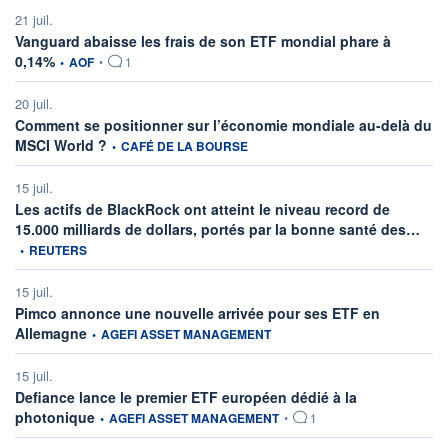
21 juil.
Vanguard abaisse les frais de son ETF mondial phare à
information fournie par
0,14%
•
AOF
•
1
20 juil.
Comment se positionner sur l’économie mondiale au-delà du
information fournie par
MSCI World ?
•
CAFÉ DE LA BOURSE
15 juil.
Les actifs de BlackRock ont atteint le niveau record de
infor
15.000 milliards de dollars, portés par la bonne santé des…
•
REUTERS
15 juil.
Pimco annonce une nouvelle arrivée pour ses ETF en
information fournie par
Allemagne
•
AGEFI ASSET MANAGEMENT
15 juil.
Defiance lance le premier ETF européen dédié à la
information fournie par
photonique
•
AGEFI ASSET MANAGEMENT
•
1