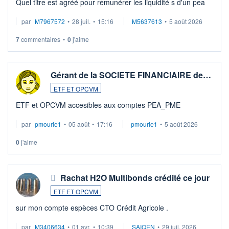
Quel titre est agréé pour rémunérer les liquidité s d'un pea
par
M7967572
•
28 juil.
•
15:16
M5637613
•
5 août 2026
7
commentaires
•
0
j'aime
Gérant de la SOCIETE FINANCIAIRE de…
ETF ET OPCVM
ETF et OPCVM accesibles aux comptes PEA_PME
par
pmourie1
•
05 août
•
17:16
pmourie1
•
5 août 2026
0
j'aime
Rachat H2O Multibonds crédité ce jour
ETF ET OPCVM
sur mon compte espèces CTO Crédit Agricole .
par
M3406634
•
01 avr.
•
10:39
SAIQEN
•
29 juil. 2026