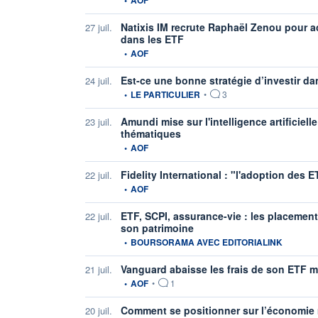
Natixis IM recrute Raphaël Zenou pour 
27 juil.
dans les ETF
information fournie par
•
AOF
Est-ce une bonne stratégie d’investir d
24 juil.
information fournie par
•
LE PARTICULIER
•
3
Amundi mise sur l'intelligence artificie
23 juil.
thématiques
information fournie par
•
AOF
Fidelity International : "l'adoption des
22 juil.
information fournie par
•
AOF
ETF, SCPI, assurance-vie : les placement
22 juil.
son patrimoine
information fournie par
•
BOURSORAMA AVEC EDITORIALINK
Vanguard abaisse les frais de son ETF m
21 juil.
information fournie par
•
AOF
•
1
Comment se positionner sur l’économie
20 juil.