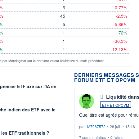
2%
6
-0,77%
2%
45
-2,5%
1%
5
-5,86%
1%
1
1,72%
5%
1
-36,3%
8%
1
-12,13%
 par Morningstar sur la dernière valeur liquidative du mois précédent.
DERNIERS MESSAGES S
FORUM ETF ET OPCVM
premier ETF axé sur l'IA en
Liquidité dan
ETF ET OPCVM
ché indien des ETF avec le
Quel titre est agréé pour rémun
par
M7967572
•
28 juil.
•
15:16
r les ETF traditionnels ?
7
commentaires
•
0
j'aime