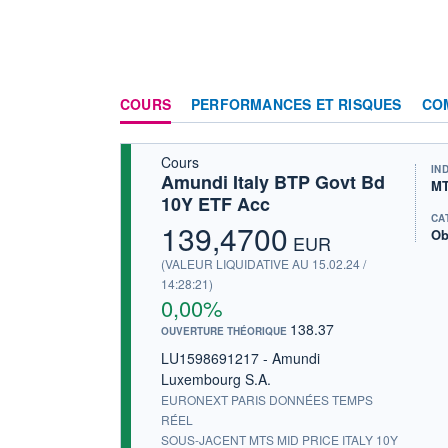
COURS
PERFORMANCES ET RISQUES
CO
Cours
IN
Amundi Italy BTP Govt Bd
MT
10Y ETF Acc
CA
139,4700
Ob
EUR
(VALEUR LIQUIDATIVE AU 15.02.24 /
14:28:21)
0,00%
138.37
OUVERTURE THÉORIQUE
LU1598691217 - Amundi
Luxembourg S.A.
EURONEXT PARIS DONNÉES TEMPS
RÉEL
SOUS-JACENT MTS MID PRICE ITALY 10Y