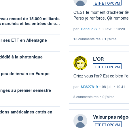
ETF ET OPCVM
C'EST le moment d'acheter 😄​
Perso je renforce. Çà remonte
veau record de 15.000 milliards
s marchés et les entrées de c…
guerre du moyen-orient. Invest
par
Renaud.S.
•
30 avr.
•
13:20
LU3 ...
15
commentaires
•
1
j'aime
ur ses ETF en Allemagne
dédié à la photonique
L'OR
ETF ET OPCVM
 peu de terrain en Europe
Oriez vous l'or? Est ce bien l'o
par
M3627819
•
08 juil.
•
10:41
rangés au premier semestre
3
commentaires
•
0
j'aime
tions américaines cotés en
Valeur pas négo
ETF ET OPCVM