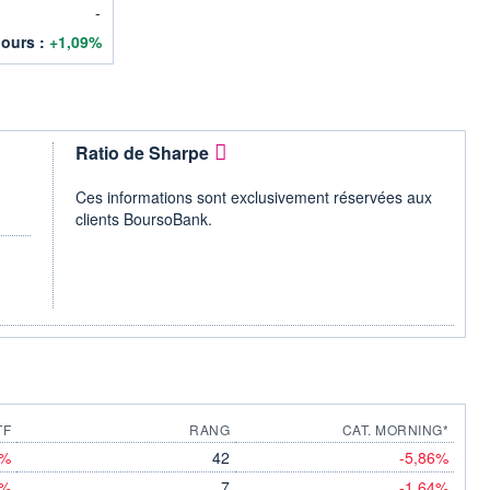
-
jours :
+1,09%
Ratio de Sharpe
Ces informations sont exclusivement réservées aux
clients BoursoBank.
TF
RANG
CAT. MORNING*
1%
42
-5,86%
8%
7
-1,64%