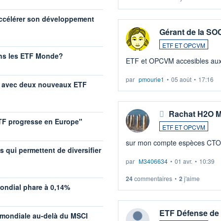
accélérer son développement
Gérant de la S
ETF ET OPCVM
ans les ETF Monde?
ETF et OPCVM acce
par
pmourie1
•
05 août
•
17:16
lle avec deux nouveaux ETF
Rachat H2O Mu
 ETF progresse en Europe"
ETF ET OPCVM
sur mon compte espèces CTO C
s qui permettent de diversifier
par
M3406634
•
01 avr.
•
10:39
24
commentaires
•
2
j'aime
ondial phare à 0,14%
ETF Défense de 
 mondiale au-delà du MSCI