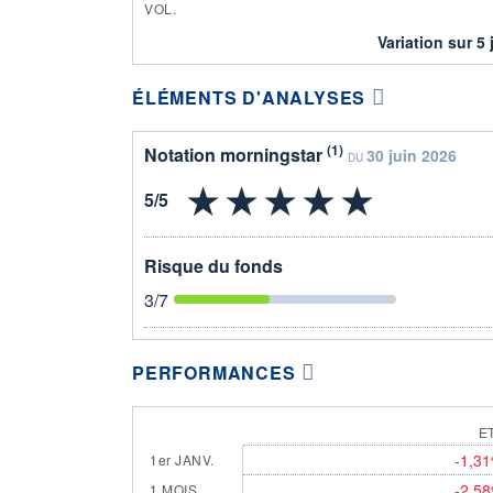
VOL.
Variation sur 5 
ÉLÉMENTS D'ANALYSES
(1)
Notation morningstar
30 juin 2026
DU
Risque du fonds
3
/7
PERFORMANCES
E
-1,3
1er JANV.
-2,5
1 MOIS