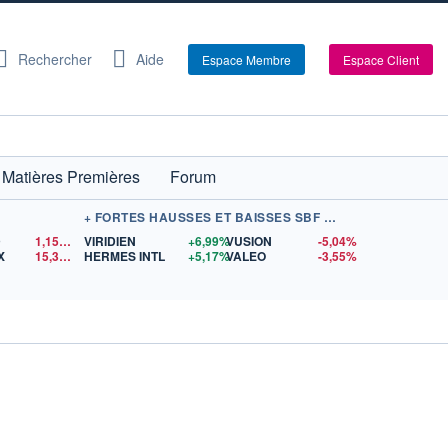
Rechercher
Aide
Espace Membre
Espace Client
Matières Premières
Forum
+ FORTES HAUSSES ET BAISSES SBF 120
D
1,1522
$US
VIRIDIEN
+6,99%
VUSION
-5,04%
X
15,39
$US
HERMES INTL
+5,17%
VALEO
-3,55%