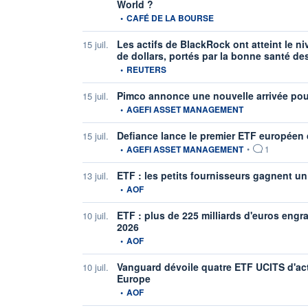
World ?
information fournie par
•
CAFÉ DE LA BOURSE
Les actifs de BlackRock ont atteint le ni
15 juil.
de dollars, portés par la bonne santé de
information fournie par
•
REUTERS
Pimco annonce une nouvelle arrivée po
15 juil.
information fournie par
•
AGEFI ASSET MANAGEMENT
Defiance lance le premier ETF européen 
15 juil.
information fournie par
•
AGEFI ASSET MANAGEMENT
•
1
ETF : les petits fournisseurs gagnent un
13 juil.
information fournie par
•
AOF
ETF : plus de 225 milliards d'euros eng
10 juil.
2026
information fournie par
•
AOF
Vanguard dévoile quatre ETF UCITS d'ac
10 juil.
Europe
information fournie par
•
AOF