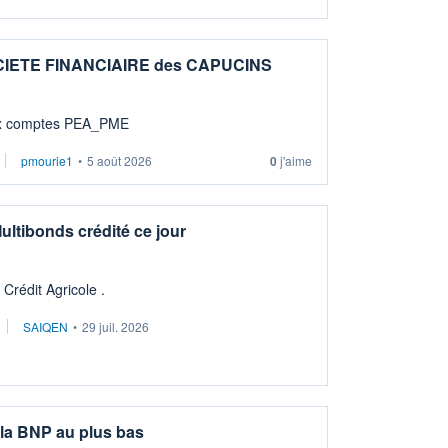
OCIETE FINANCIAIRE des CAPUCINS
sibles aux comptes PEA_PME
pmourie1
•
5 août 2026
0
j'aime
ltibonds crédité ce jour
rédit Agricole .
SAIQEN
•
29 juil. 2026
la BNP au plus bas