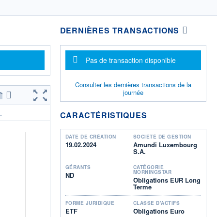
DERNIÈRES TRANSACTIONS
Message d'information
Pas de transaction disponible
Consulter les dernières transactions de la
journée
CARACTÉRISTIQUES
.
DATE DE CRÉATION
SOCIÉTÉ DE GESTION
19.02.2024
Amundi Luxembourg
S.A.
GÉRANTS
CATÉGORIE
MORNINGSTAR
ND
Obligations EUR Long
Terme
FORME JURIDIQUE
CLASSE D'ACTIFS
ETF
Obligations Euro