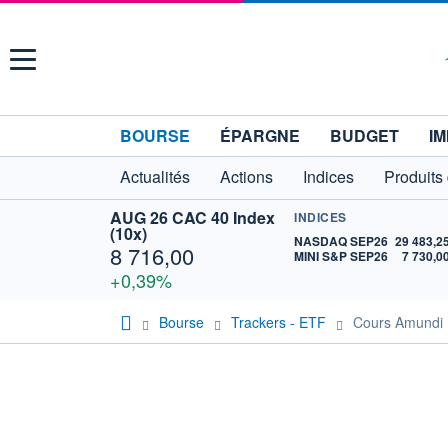
Menu
BOURSE
ÉPARGNE
BUDGET
IM
Actualités
Actions
Indices
Produits
AUG 26 CAC 40 Index
INDICES
(10x)
NASDAQ SEP26
29 483,2
8 716,00
MINI S&P SEP26
7 730,0
+0,39%
Bourse
Trackers - ETF
Cours Amundi 