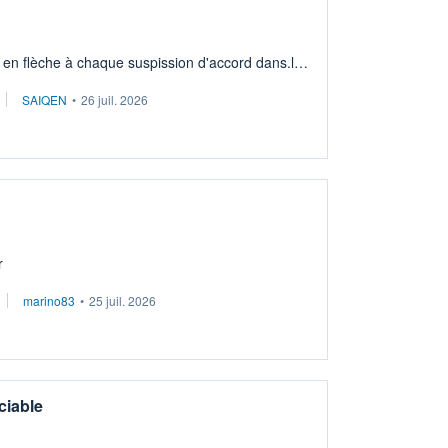
 en flèche à chaque suspission d'accord dans.la
issement long terme tip top pour sa retraite.
SAIQEN
•
26 juil. 2026
r
marino83
•
25 juil. 2026
ciable