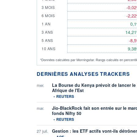
-0,0
3 MOIS
-2,2
6 MOIS
0,
1 AN
14,2
3 ANS
-8,
5 ANS
9,3
10 ANS
*Données calculées par Morningstar. Rangs calculés en percentile
DERNIÈRES ANALYSES TRACKERS
La Bourse du Kenya prévoit de lancer le 
mer.
Afrique de l'Est
information fournie par
•
REUTERS
Jio-BlackRock fait son entrée sur le mar
mar.
fonds Nifty 50
information fournie par
•
REUTERS
Gestion : les ETF actifs vont-ils détrône
27 juil.
information fournie par
•
AOF