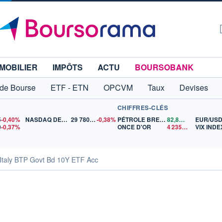
MOBILIER
IMPÔTS
ACTU
BOURSOBANK
 de Bourse
ETF - ETN
OPCVM
Taux
Devises
CHIFFRES-CLÉS
5
-0,40%
NASDAQ DEC26
29 780,00
-0,38%
PÉTROLE BRENT
82,89
$US
EUR/US
0
-0,37%
ONCE D'OR
4 235,66
$US
VIX INDE
Italy BTP Govt Bd 10Y ETF Acc