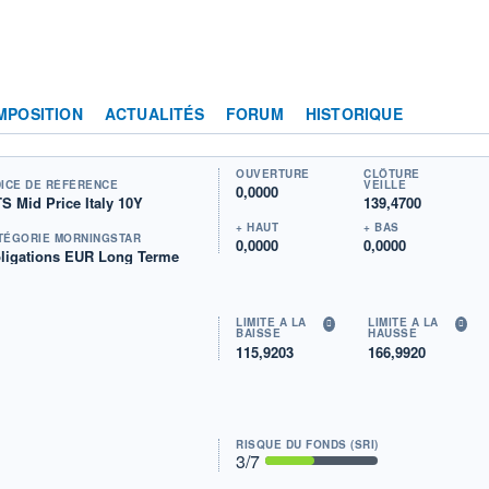
MPOSITION
ACTUALITÉS
FORUM
HISTORIQUE
OUVERTURE
CLÔTURE
DICE DE RÉFÉRENCE
VEILLE
0,0000
S Mid Price Italy 10Y
139,4700
+ HAUT
+ BAS
TÉGORIE MORNINGSTAR
0,0000
0,0000
ligations EUR Long Terme
LIMITE À LA
LIMITE À LA
BAISSE
HAUSSE
115,9203
166,9920
RISQUE DU FONDS (SRI)
3
/7