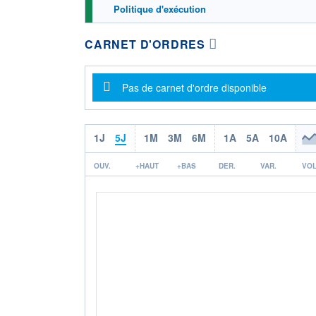
Politique d'exécution
CARNET D'ORDRES
Message d'information
Pas de carnet d'ordre disponible
1J
5J
1M
3M
6M
1A
5A
10A
OUV.
+HAUT
+BAS
DER.
VAR.
VOL