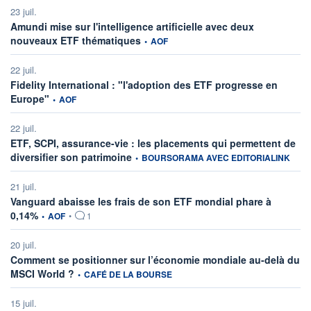
23 juil.
Amundi mise sur l'intelligence artificielle avec deux
information fournie par
nouveaux ETF thématiques
•
AOF
22 juil.
Fidelity International : "l'adoption des ETF progresse en
information fournie par
Europe"
•
AOF
22 juil.
ETF, SCPI, assurance-vie : les placements qui permettent de
information fournie par
diversifier son patrimoine
•
BOURSORAMA AVEC EDITORIALINK
21 juil.
Vanguard abaisse les frais de son ETF mondial phare à
information fournie par
0,14%
•
AOF
•
1
20 juil.
Comment se positionner sur l’économie mondiale au-delà du
information fournie par
MSCI World ?
•
CAFÉ DE LA BOURSE
15 juil.