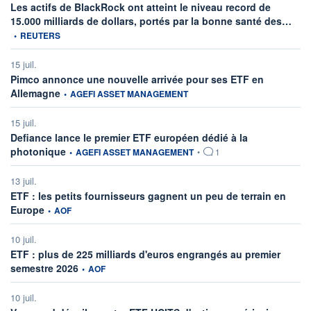
Les actifs de BlackRock ont atteint le niveau record de
infor
15.000 milliards de dollars, portés par la bonne santé des…
•
REUTERS
15 juil.
Pimco annonce une nouvelle arrivée pour ses ETF en
information fournie par
Allemagne
•
AGEFI ASSET MANAGEMENT
15 juil.
Defiance lance le premier ETF européen dédié à la
information fournie par
photonique
•
AGEFI ASSET MANAGEMENT
•
1
13 juil.
ETF : les petits fournisseurs gagnent un peu de terrain en
information fournie par
Europe
•
AOF
10 juil.
ETF : plus de 225 milliards d'euros engrangés au premier
information fournie par
semestre 2026
•
AOF
10 juil.