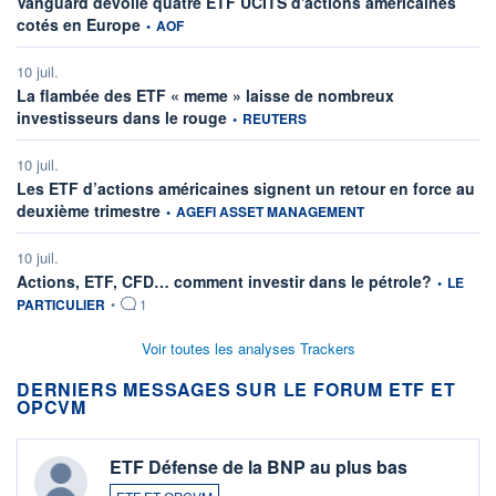
Vanguard dévoile quatre ETF UCITS d'actions américaines
information fournie par
cotés en Europe
•
AOF
10 juil.
La flambée des ETF « meme » laisse de nombreux
information fournie par
investisseurs dans le rouge
•
REUTERS
10 juil.
Les ETF d’actions américaines signent un retour en force au
information fournie par
deuxième trimestre
•
AGEFI ASSET MANAGEMENT
10 juil.
information
Actions, ETF, CFD… comment investir dans le pétrole?
•
LE
PARTICULIER
•
1
Voir toutes les analyses Trackers
DERNIERS MESSAGES SUR LE FORUM ETF ET
OPCVM
ETF Défense de la BNP au plus bas