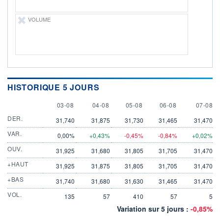
VOLUME
HISTORIQUE 5 JOURS
3 AUGUST
4 AUGUST
5 AUGUST
6 AUGUST
7 AUGU
03-08
04-08
05-08
06-08
07-08
DER.
31,740
31,875
31,730
31,465
31,470
VAR.
0,00%
+0,43%
-0,45%
-0,84%
+0,02%
OUV.
31,925
31,680
31,805
31,705
31,470
+HAUT
31,925
31,875
31,805
31,705
31,470
+BAS
31,740
31,680
31,630
31,465
31,470
VOL.
135
57
410
57
5
Variation sur 5 jours :
-0,85%