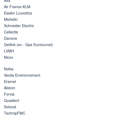
Axa
Air France-KLM
Essilor Luxxotica
Michelin
Schneider Electric
Cellectis
Danone
Getlink (ex - Gpe Eurotunnel)
LVMH
Nicox
Nokia
Veolia Environnement
Eramet
Alstom
Forvia
Quadient
Solocal
TechnipFMC