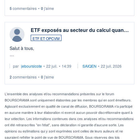
5
commentaires
•
0
j'aime
ETF exposés au secteur du calcul quan…
ETF ET OPCVM
Salut à tous,
Je cherche à investir sur le secteur du calcul quantique, mais
par
jeboursicote
•
22 juil.
•
14:39
SAIQEN
•
22 juil. 2026
via un ETF plutôt que des actions individuelles.
2
commentaires
•
0
j'aime
Idéalement, je voudrais qu'il soit éligible au PEA.
Pour l' ...
L'ensemble des analyses et/ou recommandations présentes sur le forum
BOURSORAMA sont uniquement élaborées par les membres qui en sont émetteurs.
Agissant exclusivement en qualité de canal de diffusion, BOURSORAMA n'a participé
en aucune manière à leur élaboration ni exercé aucun pouvoir discrétionnaire quant à
leur sélection. Les informations contenues dans ces analyses et/ou recommandations
ont été retranscrites "en l'état", sans déclaration ni garantie d'aucune sorte. Les
opinions ou estimations qui y sont exprimées sont celles de leurs auteurs et ne
sauraient refléter le point de vue de BOURSORAMA. Sous réserves des lois