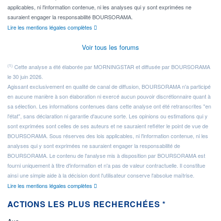
applicables, ni l'information contenue, ni les analyses qui y sont exprimées ne
sauraient engager la responsabilité BOURSORAMA.
Lire les mentions légales complètes
Voir tous les forums
(1)
Cette analyse a été élaborée par MORNINGSTAR et diffusée par BOURSORAMA
le 30 juin 2026.
Agissant exclusivement en qualité de canal de diffusion, BOURSORAMA n'a participé
en aucune manière à son élaboration ni exercé aucun pouvoir discrétionnaire quant à
sa sélection. Les informations contenues dans cette analyse ont été retranscrites "en
l'état", sans déclaration ni garantie d'aucune sorte. Les opinions ou estimations qui y
sont exprimées sont celles de ses auteurs et ne sauraient refléter le point de vue de
BOURSORAMA. Sous réserves des lois applicables, ni l'information contenue, ni les
analyses qui y sont exprimées ne sauraient engager la responsabilité de
BOURSORAMA. Le contenu de l'analyse mis à disposition par BOURSORAMA est
fourni uniquement à titre d'information et n'a pas de valeur contractuelle. Il constitue
ainsi une simple aide à la décision dont l'utilisateur conserve l'absolue maîtrise.
Lire les mentions légales complètes
ACTIONS LES PLUS RECHERCHÉES *