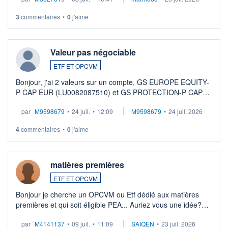
3
commentaires
•
0
j'aime
Valeur pas négociable
ETF ET OPCVM
Bonjour, j'ai 2 valeurs sur un compte, GS EUROPE EQUITY-
P CAP EUR (LU0082087510) et GS PROTECTION-P CAP
EUR (LU0546913194), que je souhaite vendre. Lorsque je
par
M9598679
•
24 juil.
•
12:09
M9598679
•
24 juil. 2026
veux procéder à la vente, on me signale ...
4
commentaires
•
0
j'aime
matières premières
ETF ET OPCVM
Bonjour je cherche un OPCVM ou Etf dédié aux matières
premières et qui soit éligible PEA... Auriez vous une idée?
Merci de vos conseils
par
M4141137
•
09 juil.
•
11:09
SAIQEN
•
23 juil. 2026