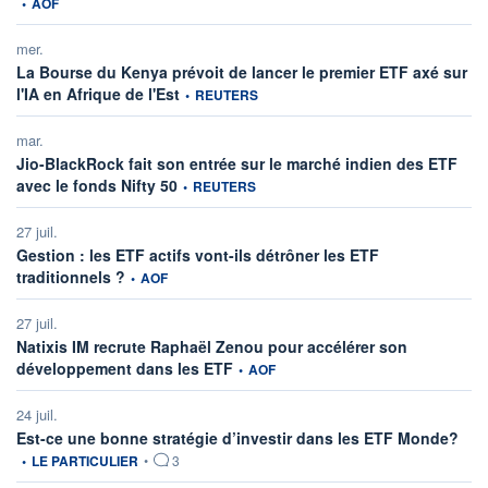
•
AOF
mer.
La Bourse du Kenya prévoit de lancer le premier ETF axé sur
information fournie par
l'IA en Afrique de l'Est
•
REUTERS
mar.
Jio-BlackRock fait son entrée sur le marché indien des ETF
information fournie par
avec le fonds Nifty 50
•
REUTERS
27 juil.
Gestion : les ETF actifs vont-ils détrôner les ETF
information fournie par
traditionnels ?
•
AOF
27 juil.
Natixis IM recrute Raphaël Zenou pour accélérer son
information fournie par
développement dans les ETF
•
AOF
24 juil.
infor
Est-ce une bonne stratégie d’investir dans les ETF Monde?
•
LE PARTICULIER
•
3