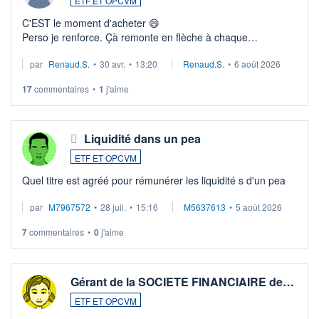
ETF ET OPCVM
C'EST le moment d'acheter 😄​
Perso je renforce. Çà remonte en flèche à chaque
suspission d'accord dans.la guerre du moyen-orient.
par
Renaud.S.
•
30 avr.
•
13:20
Renaud.S.
•
6 août 2026
Investissement long terme tip top pour sa retraite.
LU3 ...
17
commentaires
•
1
j'aime
Liquidité dans un pea
ETF ET OPCVM
Quel titre est agréé pour rémunérer les liquidité s d'un pea
par
M7967572
•
28 juil.
•
15:16
M5637613
•
5 août 2026
7
commentaires
•
0
j'aime
Gérant de la SOCIETE FINANCIAIRE de…
ETF ET OPCVM