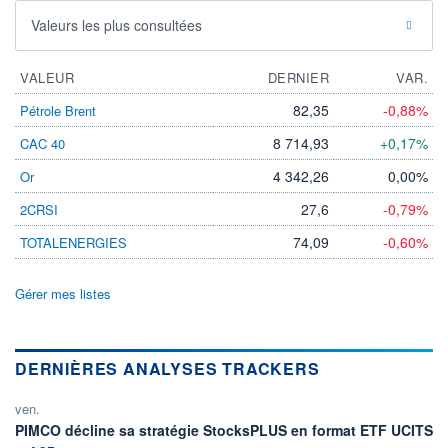
Valeurs les plus consultées
VALEUR
DERNIER
VAR.
82,35
-0,88%
Pétrole Brent
8 714,93
+0,17%
CAC 40
4 342,26
0,00%
Or
27,6
-0,79%
2CRSI
74,09
-0,60%
TOTALENERGIES
Gérer mes listes
DERNIÈRES ANALYSES TRACKERS
ven.
in
PIMCO décline sa stratégie StocksPLUS en format ETF UCITS