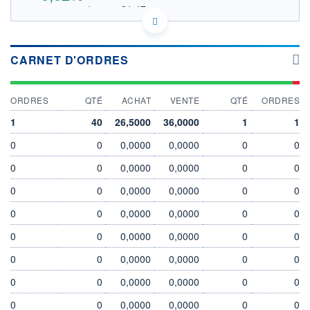
31.47
OUVERTURE THÉORIQUE
LU1812091194 - Amundi Luxembourg S.A.
EURONEXT PARIS DONNÉES TEMPS RÉEL
SOUS-JACENT FTSE EPRA/NAREIT DEV
CARNET D'ORDRES
Politique d'exécution
ORDRES
QTÉ
ACHAT
VENTE
QTÉ
ORDRES
32,0
1
40
26,5000
36,0000
1
1
31,8
0
0
0,0000
0,0000
0
0
31,6
0
0
0,0000
0,0000
0
0
31,4
04/08
05/08
0
0
0,0000
0,0000
0
0
INDICE DE RÉFÉRENCE
CATÉGORIE MORNINGSTAR
0
0
0,0000
0,0000
0
0
FTSE EPRA/NAREIT DEV
Immobilier - Indirect
Europe
0
0
0,0000
0,0000
0
0
OUVERTURE
CLÔTURE VEILLE
0
0
0,0000
0,0000
0
0
31,4700
31,4650
0
0
0,0000
0,0000
0
0
+ HAUT
+ BAS
31,4700
31,4700
0
0
0,0000
0,0000
0
0