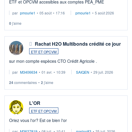
ETF et OPCVM accesibles aux comptes PEA_PME
par
pmourie1
•
05 août
•
17:16
pmourie1
•
5 août 2026
0
j'aime
Rachat H2O Multibonds crédité ce jour
ETF ET OPCVM
sur mon compte espèces CTO Crédit Agricole .
par
M3406634
•
01 avr.
•
10:39
SAIQEN
•
29 juil. 2026
24
commentaires
•
2
j'aime
L'OR
ETF ET OPCVM
Oriez vous l'or? Est ce bien l'or
par
M3627819
•
08 juil.
•
10:41
marino83
•
25 juil. 2026