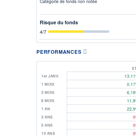
Catégorie de fonds non notée
Risque du fonds
4
/7
PERFORMANCES
E
13,1
1er JANV.
0,1
1 MOIS
6,1
3 MOIS
11,
6 MOIS
22,
1 AN
0
3 ANS
0
5 ANS
0
10 ANS