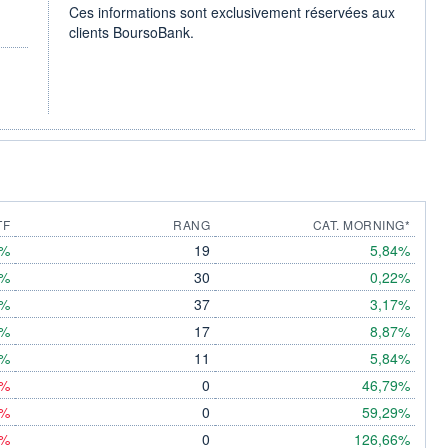
Ces informations sont exclusivement réservées aux
clients BoursoBank.
TF
RANG
CAT. MORNING*
1%
19
5,84%
7%
30
0,22%
8%
37
3,17%
8%
17
8,87%
9%
11
5,84%
%
0
46,79%
%
0
59,29%
%
0
126,66%