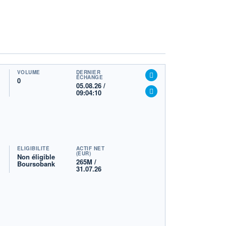
VOLUME
DERNIER
ÉCHANGE
0
05.08.26 /
09:04:10
ÉLIGIBILITÉ
ACTIF NET
(EUR)
Non éligible
265M /
Boursobank
31.07.26