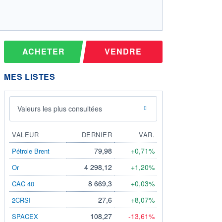
ACHETER
VENDRE
MES LISTES
Valeurs les plus consultées
VALEUR
DERNIER
VAR.
79,98
+0,71%
Pétrole Brent
4 298,12
+1,20%
Or
8 669,3
+0,03%
CAC 40
27,6
+8,07%
2CRSI
108,27
-13,61%
SPACEX