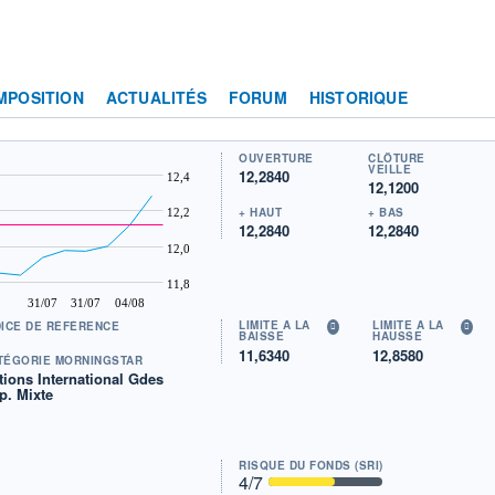
MPOSITION
ACTUALITÉS
FORUM
HISTORIQUE
OUVERTURE
CLÔTURE
VEILLE
12,2840
12,4
12,1200
+ HAUT
+ BAS
12,2
12,2840
12,2840
12,0
11,8
31/07
31/07
04/08
LIMITE À LA
LIMITE À LA
DICE DE RÉFÉRENCE
BAISSE
HAUSSE
11,6340
12,8580
TÉGORIE MORNINGSTAR
tions International Gdes
p. Mixte
RISQUE DU FONDS (SRI)
4
/7