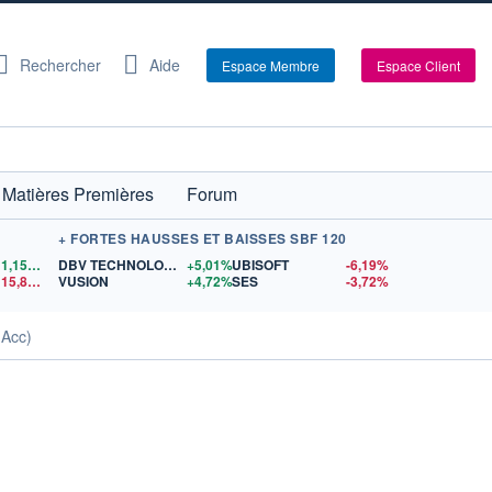
Rechercher
Aide
Espace Membre
Espace Client
Matières Premières
Forum
+ FORTES HAUSSES ET BAISSES SBF 120
1,1556
$US
DBV TECHNOLOGIES
+5,01%
UBISOFT
-6,19%
15,81
$US
VUSION
+4,72%
SES
-3,72%
(Acc)