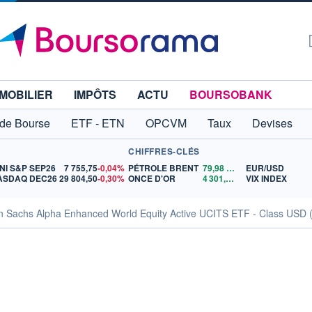
MOBILIER
IMPÔTS
ACTU
BOURSOBANK
 de Bourse
ETF - ETN
OPCVM
Taux
Devises
CHIFFRES-CLÉS
NI S&P SEP26
7 755,75
-0,04%
PÉTROLE BRENT
79,98
$US
EUR/USD
ASDAQ DEC26
29 804,50
-0,30%
ONCE D'OR
4 301,87
$US
VIX INDEX
 Sachs Alpha Enhanced World Equity Active UCITS ETF - Class USD 