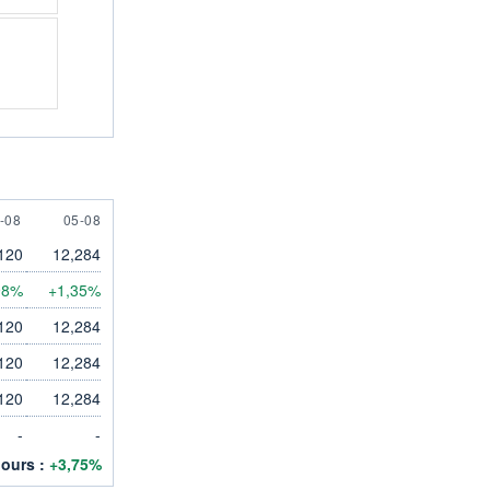
AUGUST
5 AUGUST
-08
05-08
120
12,284
98%
+1,35%
120
12,284
120
12,284
120
12,284
-
-
jours :
+3,75%