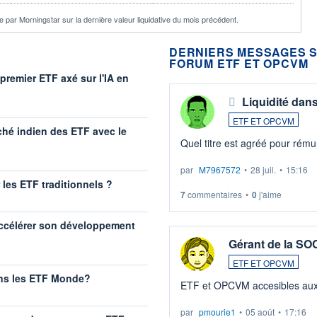
 par Morningstar sur la dernière valeur liquidative du mois précédent.
DERNIERS MESSAGES S
FORUM ETF ET OPCVM
premier ETF axé sur l'IA en
Liquidité dan
ETF ET OPCVM
ché indien des ETF avec le
Quel titre est agréé pour rémun
par
M7967572
•
28 juil.
•
15:16
r les ETF traditionnels ?
7
commentaires
•
0
j'aime
accélérer son développement
Gérant de la S
ETF ET OPCVM
ans les ETF Monde?
ETF et OPCVM acce
par
pmourie1
•
05 août
•
17:16