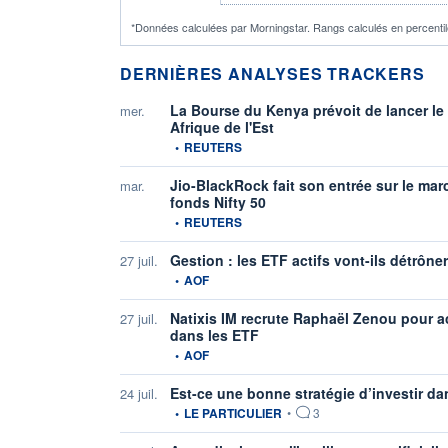
*Données calculées par Morningstar. Rangs calculés en percentile
DERNIÈRES ANALYSES TRACKERS
La Bourse du Kenya prévoit de lancer le 
mer.
Afrique de l'Est
information fournie par
•
REUTERS
Jio-BlackRock fait son entrée sur le mar
mar.
fonds Nifty 50
information fournie par
•
REUTERS
Gestion : les ETF actifs vont-ils détrône
27 juil.
information fournie par
•
AOF
Natixis IM recrute Raphaël Zenou pour 
27 juil.
dans les ETF
information fournie par
•
AOF
Est-ce une bonne stratégie d’investir d
24 juil.
information fournie par
•
LE PARTICULIER
•
3