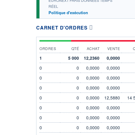
EURONEXT PARIS DONNÉES TEMPS
RÉEL
Politique d'exécution
CARNET D'ORDRES
ORDRES
QTÉ
ACHAT
VENTE
1
5 000
12,2360
0,0000
0
0
0,0000
0,0000
0
0
0,0000
0,0000
0
0
0,0000
0,0000
0
0
0,0000
12,5880
14 
0
0
0,0000
0,0000
0
0
0,0000
0,0000
0
0
0,0000
0,0000