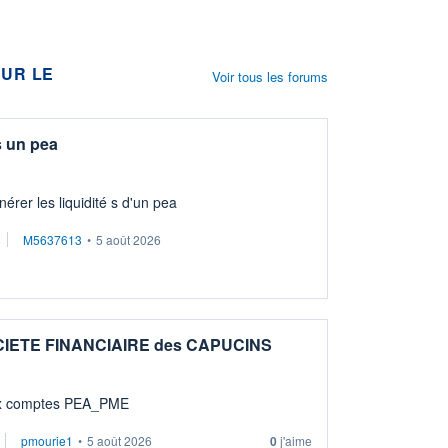
UR LE
Voir tous les forums
s un pea
érer les liquidité s d'un pea
M5637613
•
5 août 2026
OCIETE FINANCIAIRE des CAPUCINS
sibles aux comptes PEA_PME
pmourie1
•
5 août 2026
0
j'aime