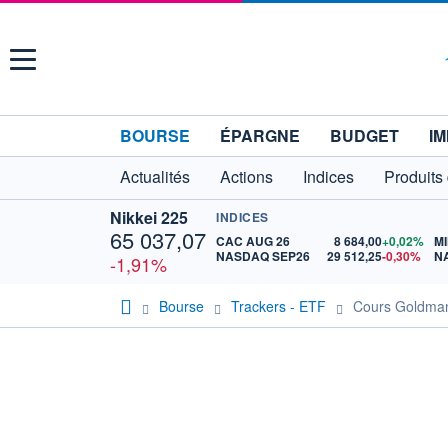
Menu
BOURSE
ÉPARGNE
BUDGET
IM
Actualités
Actions
Indices
Produits
Nikkei 225
INDICES
65 037,07
CAC AUG 26
8 684,00
+0,02%
MI
NASDAQ SEP26
29 512,25
-0,30%
N
-1,91%
Bourse
Trackers - ETF
Cours Goldman