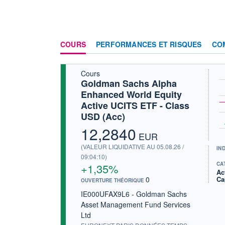
COURS
PERFORMANCES ET RISQUES
CO
Cours
Goldman Sachs Alpha
Enhanced World Equity
Active UCITS ETF - Class
USD (Acc)
12,2840
EUR
(VALEUR LIQUIDATIVE AU 05.08.26 /
IN
09:04:10)
CA
+1,35%
Ac
0
Ca
OUVERTURE THÉORIQUE
IE000UFAX9L6 - Goldman Sachs
Asset Management Fund Services
Ltd