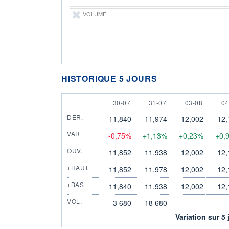
VOLUME
HISTORIQUE 5 JOURS
30 JULY
31 JULY
3 AUGUST
4 
30-07
31-07
03-08
04
DER.
11,840
11,974
12,002
12,
VAR.
-0,75%
+1,13%
+0,23%
+0,
OUV.
11,852
11,938
12,002
12,
+HAUT
11,852
11,978
12,002
12,
+BAS
11,840
11,938
12,002
12,
VOL.
3 680
18 680
-
Variation sur 5 