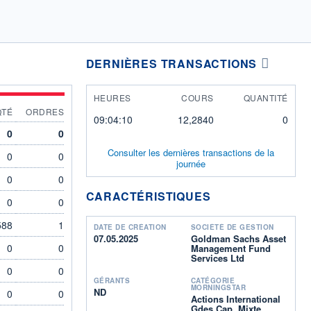
DERNIÈRES TRANSACTIONS
HEURES
COURS
QUANTITÉ
QTÉ
ORDRES
09:04:10
12,2840
0
0
0
Consulter les dernières transactions de la
0
0
journée
0
0
CARACTÉRISTIQUES
0
0
588
1
DATE DE CRÉATION
SOCIÉTÉ DE GESTION
07.05.2025
Goldman Sachs Asset
0
0
Management Fund
Services Ltd
0
0
GÉRANTS
CATÉGORIE
MORNINGSTAR
ND
0
0
Actions International
Gdes Cap. Mixte