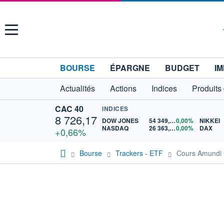
Menu
BOURSE
ÉPARGNE
BUDGET
IM
Actualités
Actions
Indices
Produits
CAC 40
INDICES
8 726,17
DOW JONES
54 349,12
0,00%
NIKKEI
NASDAQ
26 363,44
0,00%
DAX
+0,66%
Bourse
Trackers - ETF
Cours Amundi 