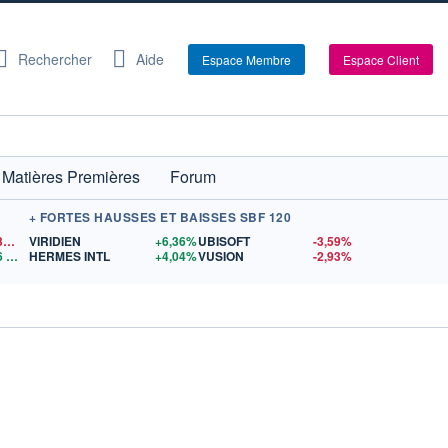
Rechercher
Aide
Espace Membre
Espace Client
Matières Premières
Forum
+ FORTES HAUSSES ET BAISSES SBF 120
1,1539
$US
VIRIDIEN
+6,36%
UBISOFT
-3,59%
6
$US
HERMES INTL
+4,04%
VUSION
-2,93%