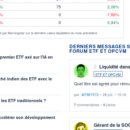
8%
75
2,08%
%
0
-7,88%
%
0
0,94%
 par Morningstar sur la dernière valeur liquidative du mois précédent.
DERNIERS MESSAGES S
FORUM ETF ET OPCVM
premier ETF axé sur l'IA en
Liquidité dan
ETF ET OPCVM
ché indien des ETF avec le
Quel titre est agréé pour rémun
par
M7967572
•
28 juil.
•
15:16
r les ETF traditionnels ?
7
commentaires
•
0
j'aime
accélérer son développement
Gérant de la S