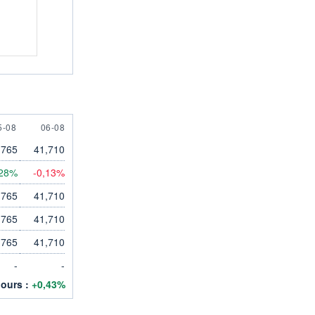
 AUGUST
6 AUGUST
5-08
06-08
,765
41,710
,28%
-0,13%
,765
41,710
,765
41,710
,765
41,710
-
-
jours :
+0,43%