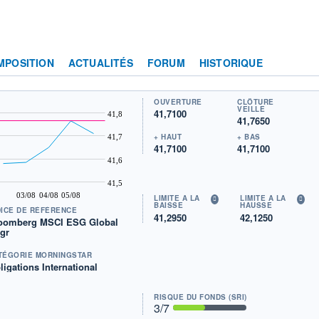
MPOSITION
ACTUALITÉS
FORUM
HISTORIQUE
OUVERTURE
CLÔTURE
VEILLE
41,7100
41,8
41,7650
+ HAUT
+ BAS
41,7
41,7100
41,7100
41,6
41,5
03/08
04/08
05/08
LIMITE À LA
LIMITE À LA
BAISSE
HAUSSE
DICE DE RÉFÉRENCE
41,2950
42,1250
oomberg MSCI ESG Global
gr
TÉGORIE MORNINGSTAR
ligations International
RISQUE DU FONDS (SRI)
3
/7