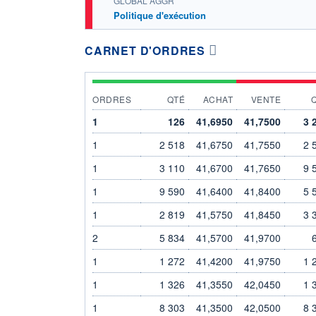
GLOBAL AGGR
Politique d'exécution
CARNET D'ORDRES
ORDRES
QTÉ
ACHAT
VENTE
1
126
41,6950
41,7500
3 
1
2 518
41,6750
41,7550
2 
1
3 110
41,6700
41,7650
9 
1
9 590
41,6400
41,8400
5 
1
2 819
41,5750
41,8450
3 
2
5 834
41,5700
41,9700
1
1 272
41,4200
41,9750
1 
1
1 326
41,3550
42,0450
1 
1
8 303
41,3500
42,0500
8 