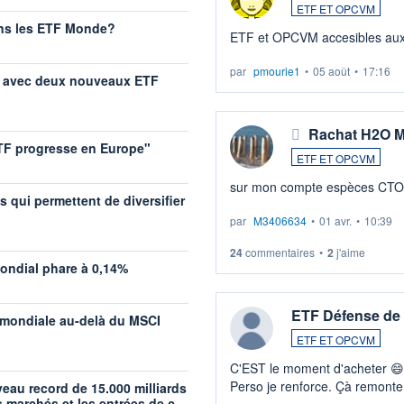
ETF ET OPCVM
ans les ETF Monde?
ETF et OPCVM acce
par
pmourie1
•
05 août
•
17:16
lle avec deux nouveaux ETF
Rachat H2O Mu
 ETF progresse en Europe"
ETF ET OPCVM
sur mon compte espèces CTO C
s qui permettent de diversifier
par
M3406634
•
01 avr.
•
10:39
24
commentaires
•
2
j'aime
ondial phare à 0,14%
ETF Défense de 
 mondiale au-delà du MSCI
ETF ET OPCVM
C'EST le moment d'acheter 😄​
Perso je renforce. Çà remonte
veau record de 15.000 milliards
s marchés et les entrées de c…
guerre du moyen-orient. Invest