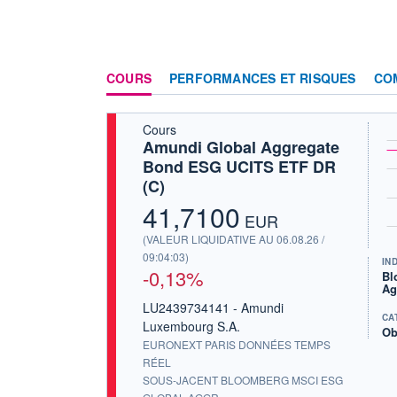
COURS
PERFORMANCES ET RISQUES
CO
Cours
Amundi Global Aggregate
Bond ESG UCITS ETF DR
(C)
41,7100
EUR
(VALEUR LIQUIDATIVE AU 06.08.26 /
09:04:03)
IN
-0,13%
Bl
Ag
LU2439734141 - Amundi
CA
Luxembourg S.A.
Ob
EURONEXT PARIS DONNÉES TEMPS
RÉEL
SOUS-JACENT BLOOMBERG MSCI ESG