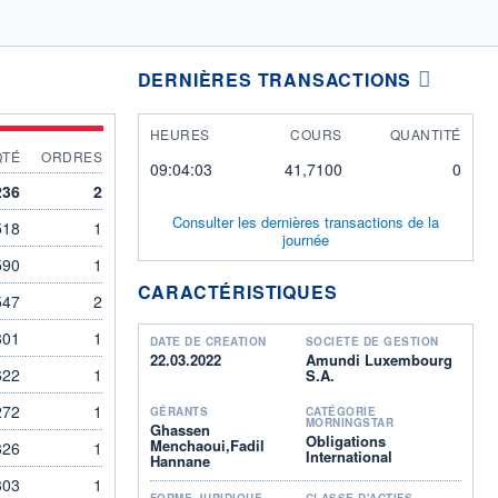
DERNIÈRES TRANSACTIONS
HEURES
COURS
QUANTITÉ
QTÉ
ORDRES
09:04:03
41,7100
0
236
2
Consulter les dernières transactions de la
518
1
journée
590
1
CARACTÉRISTIQUES
547
2
301
1
DATE DE CRÉATION
SOCIÉTÉ DE GESTION
22.03.2022
Amundi Luxembourg
622
1
S.A.
272
1
GÉRANTS
CATÉGORIE
MORNINGSTAR
Ghassen
Obligations
Menchaoui,Fadil
326
1
International
Hannane
303
1
FORME JURIDIQUE
CLASSE D'ACTIFS