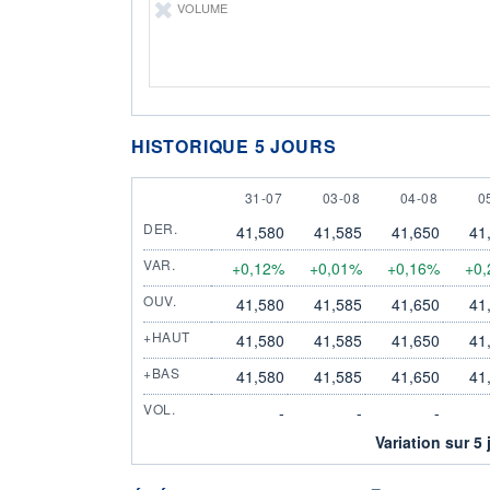
VOLUME
HISTORIQUE 5 JOURS
31 JULY
3 AUGUST
4 AUGUST
5
31-07
03-08
04-08
0
DER.
41,580
41,585
41,650
41
VAR.
+0,12%
+0,01%
+0,16%
+0
OUV.
41,580
41,585
41,650
41
+HAUT
41,580
41,585
41,650
41
+BAS
41,580
41,585
41,650
41
VOL.
-
-
-
Variation sur 5 