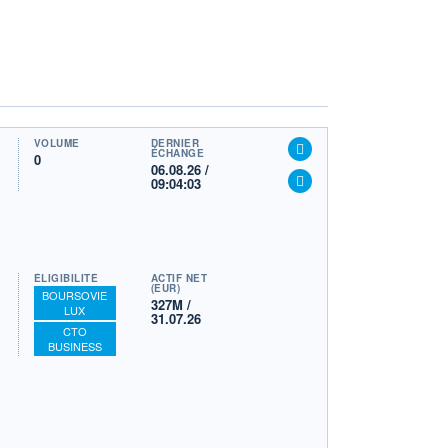
VOLUME
DERNIER
ÉCHANGE
0
06.08.26 /
09:04:03
ÉLIGIBILITÉ
ACTIF NET
(EUR)
BOURSOVIE
327M /
LUX
31.07.26
CTO
BUSINESS