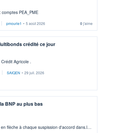
sibles aux comptes PEA_PME
pmourie1
•
5 août 2026
0
j'aime
ltibonds crédité ce jour
rédit Agricole .
SAIQEN
•
29 juil. 2026
la BNP au plus bas
 en flèche à chaque suspission d'accord dans.la
issement long terme tip top pour sa retraite.