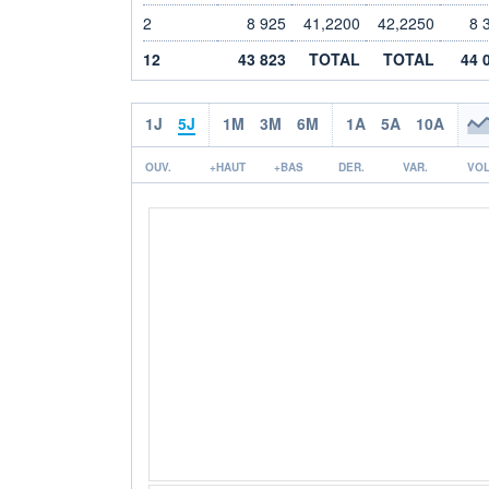
2
8 925
41,2200
42,2250
8 
12
43 823
TOTAL
TOTAL
44 
1J
5J
1M
3M
6M
1A
5A
10A
OUV.
+HAUT
+BAS
DER.
VAR.
VOL