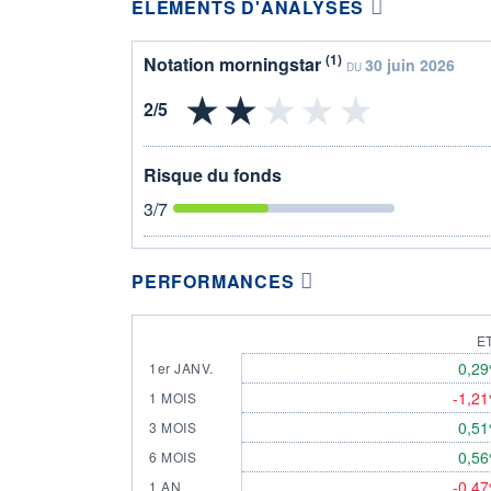
ÉLÉMENTS D'ANALYSES
(1)
Notation morningstar
30 juin 2026
DU
Risque du fonds
3
/7
PERFORMANCES
E
0,2
1er JANV.
-1,2
1 MOIS
0,5
3 MOIS
0,5
6 MOIS
-0,4
1 AN