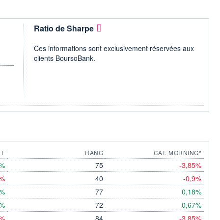
Ratio de Sharpe
Ces informations sont exclusivement réservées aux
clients BoursoBank.
TF
RANG
CAT. MORNING*
9%
75
-3,85%
1%
40
-0,9%
1%
77
0,18%
6%
72
0,67%
7%
84
-3,85%