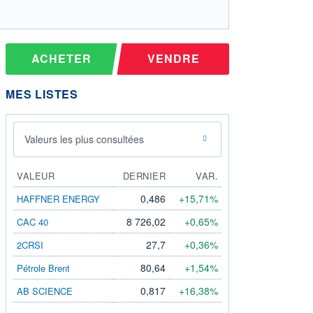
ACHETER
VENDRE
MES LISTES
Valeurs les plus consultées
VALEUR
DERNIER
VAR.
0,486
+15,71%
HAFFNER ENERGY
8 726,02
+0,65%
CAC 40
27,7
+0,36%
2CRSI
80,64
+1,54%
Pétrole Brent
0,817
+16,38%
AB SCIENCE