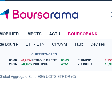
MOBILIER
IMPÔTS
ACTU
BOURSOBANK
 de Bourse
ETF - ETN
OPCVM
Taux
Devises
CHIFFRES-CLÉS
65 683,26
-0,93%
PÉTROLE BRENT
80,63
$US
EUR/USD
26 167,46
+0,16%
ONCE D'OR
4 251,73
$US
VIX INDEX
15,9
Global Aggregate Bond ESG UCITS ETF DR (C)