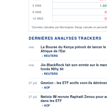
1,8
3 ANS
0
5 ANS
0
10 ANS
*Données calculées par Morningstar. Rangs calculés en percentile
DERNIÈRES ANALYSES TRACKERS
La Bourse du Kenya prévoit de lancer le 
mer.
Afrique de l'Est
information fournie par
•
REUTERS
Jio-BlackRock fait son entrée sur le mar
mar.
fonds Nifty 50
information fournie par
•
REUTERS
Gestion : les ETF actifs vont-ils détrône
27 juil.
information fournie par
•
AOF
Natixis IM recrute Raphaël Zenou pour 
27 juil.
dans les ETF
information fournie par
•
AOF