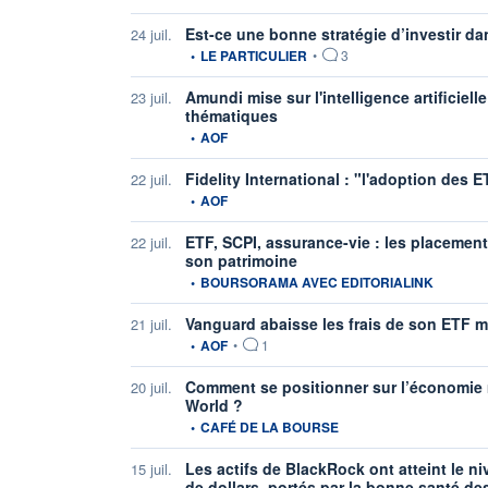
Est-ce une bonne stratégie d’investir d
24 juil.
information fournie par
•
LE PARTICULIER
•
3
Amundi mise sur l'intelligence artificie
23 juil.
thématiques
information fournie par
•
AOF
Fidelity International : "l'adoption des
22 juil.
information fournie par
•
AOF
ETF, SCPI, assurance-vie : les placement
22 juil.
son patrimoine
information fournie par
•
BOURSORAMA AVEC EDITORIALINK
Vanguard abaisse les frais de son ETF m
21 juil.
information fournie par
•
AOF
•
1
Comment se positionner sur l’économie
20 juil.
World ?
information fournie par
•
CAFÉ DE LA BOURSE
Les actifs de BlackRock ont atteint le ni
15 juil.
de dollars, portés par la bonne santé de