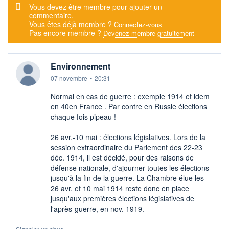
Message d'alerte
Vous devez être membre pour ajouter un
commentaire.
Vous êtes déjà membre ?
Connectez-vous
Pas encore membre ?
Devenez membre gratuitement
Environnement
07 novembre
•
20:31
Normal en cas de guerre : exemple 1914 et idem
en 40en France . Par contre en Russie élections
chaque fois pipeau !
26 avr.-10 mai : élections législatives. Lors de la
session extraordinaire du Parlement des 22-23
déc. 1914, il est décidé, pour des raisons de
défense nationale, d'ajourner toutes les élections
jusqu'à la fin de la guerre. La Chambre élue les
26 avr. et 10 mai 1914 reste donc en place
jusqu'aux premières élections législatives de
l'après-guerre, en nov. 1919.