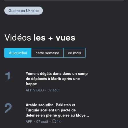
Guerre en Ukraine
Vidéos
les + vues
Aujourd'hui
cette semaine
ce mois
1
Yémen: dégâts dans dans un camp
de déplacés à Marib après une
frappe
information fournie par
AFP VIDEO
•
07 août
2
Arabie saoudite, Pakistan et
Turquie scellent un pacte de
défense en pleine guerre au Moye…
information fournie par
AFP
•
07 août
•
14