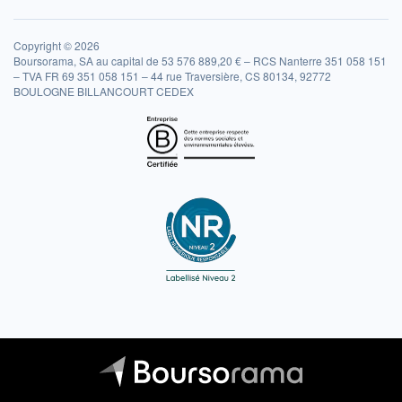
Copyright © 2026
Boursorama, SA au capital de 53 576 889,20 € – RCS Nanterre 351 058 151
– TVA FR 69 351 058 151 – 44 rue Traversière, CS 80134, 92772
BOULOGNE BILLANCOURT CEDEX