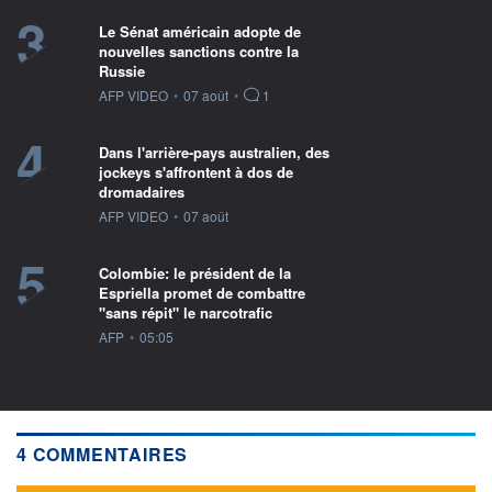
3
Le Sénat américain adopte de
nouvelles sanctions contre la
Russie
information fournie par
AFP VIDEO
•
07 août
•
1
4
Dans l'arrière-pays australien, des
jockeys s'affrontent à dos de
dromadaires
information fournie par
AFP VIDEO
•
07 août
5
Colombie: le président de la
Espriella promet de combattre
"sans répit" le narcotrafic
information fournie par
AFP
•
05:05
4 COMMENTAIRES