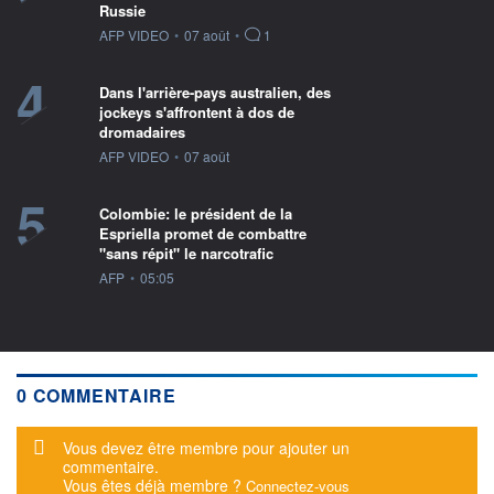
Russie
information fournie par
AFP VIDEO
•
07 août
•
1
4
Dans l'arrière-pays australien, des
jockeys s'affrontent à dos de
dromadaires
information fournie par
AFP VIDEO
•
07 août
5
Colombie: le président de la
Espriella promet de combattre
"sans répit" le narcotrafic
information fournie par
AFP
•
05:05
0 COMMENTAIRE
Message d'alerte
Vous devez être membre pour ajouter un
commentaire.
Vous êtes déjà membre ?
Connectez-vous