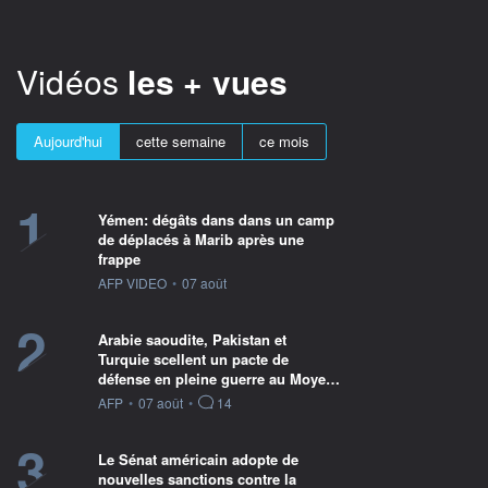
Vidéos
les + vues
Aujourd'hui
cette semaine
ce mois
1
Yémen: dégâts dans dans un camp
de déplacés à Marib après une
frappe
information fournie par
AFP VIDEO
•
07 août
2
Arabie saoudite, Pakistan et
Turquie scellent un pacte de
défense en pleine guerre au Moye…
information fournie par
AFP
•
07 août
•
14
3
Le Sénat américain adopte de
nouvelles sanctions contre la