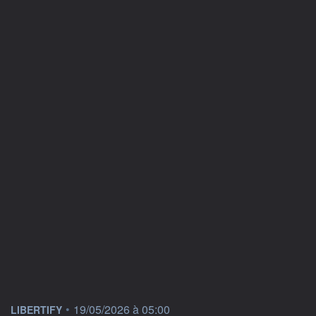
information fournie par
•
19/05/2026 à 05:00
LIBERTIFY