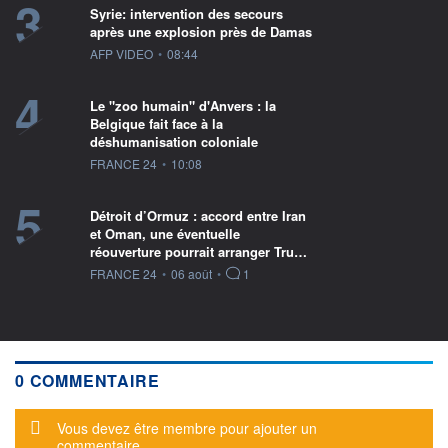
3
Syrie: intervention des secours
après une explosion près de Damas
information fournie par
AFP VIDEO
•
08:44
4
Le "zoo humain" d'Anvers : la
Belgique fait face à la
déshumanisation coloniale
information fournie par
FRANCE 24
•
10:08
5
Détroit d’Ormuz : accord entre Iran
et Oman, une éventuelle
réouverture pourrait arranger Tru…
information fournie par
FRANCE 24
•
06 août
•
1
0 COMMENTAIRE
Message d'alerte
Vous devez être membre pour ajouter un
commentaire.