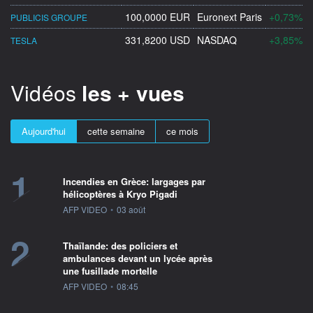
100,0000 EUR
Euronext Paris
+0,73%
PUBLICIS GROUPE
331,8200 USD
NASDAQ
+3,85%
TESLA
Vidéos
les + vues
Aujourd'hui
cette semaine
ce mois
1
Incendies en Grèce: largages par
hélicoptères à Kryo Pigadi
information fournie par
AFP VIDEO
•
03 août
2
Thaïlande: des policiers et
ambulances devant un lycée après
une fusillade mortelle
information fournie par
AFP VIDEO
•
08:45