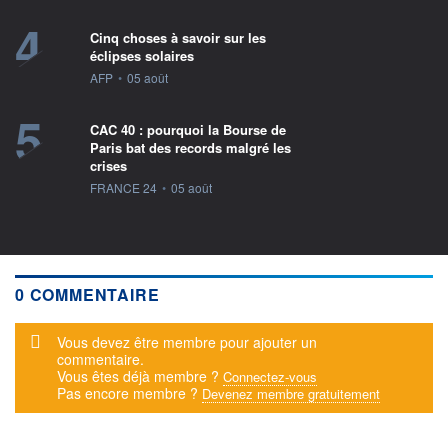
4
Cinq choses à savoir sur les
éclipses solaires
information fournie par
AFP
•
05 août
5
CAC 40 : pourquoi la Bourse de
Paris bat des records malgré les
crises
information fournie par
FRANCE 24
•
05 août
0 COMMENTAIRE
Message d'alerte
Vous devez être membre pour ajouter un
commentaire.
Vous êtes déjà membre ?
Connectez-vous
Pas encore membre ?
Devenez membre gratuitement