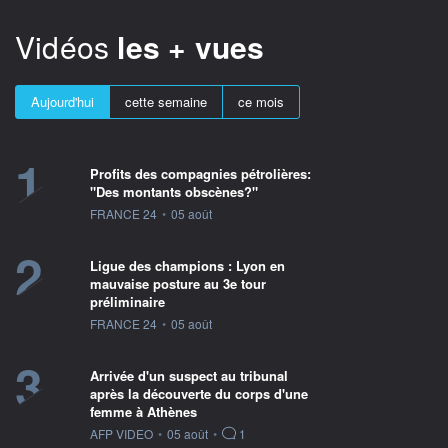
Vidéos
les + vues
Aujourd'hui
cette semaine
ce mois
1
Profits des compagnies pétrolières:
"Des montants obscènes?"
information fournie par
FRANCE 24
•
05 août
2
Ligue des champions : Lyon en
mauvaise posture au 3e tour
préliminaire
information fournie par
FRANCE 24
•
05 août
3
Arrivée d'un suspect au tribunal
après la découverte du corps d'une
femme à Athènes
information fournie par
AFP VIDEO
•
05 août
•
1