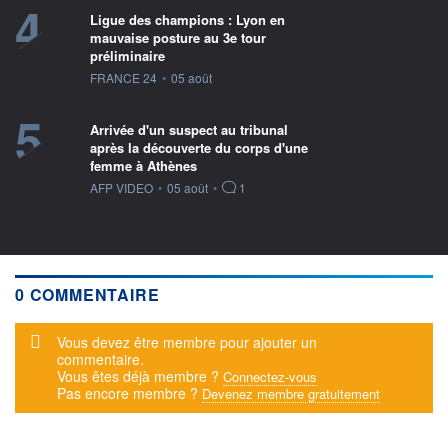
4
Ligue des champions : Lyon en
mauvaise posture au 3e tour
préliminaire
information fournie par
FRANCE 24
•
05 août
5
Arrivée d'un suspect au tribunal
après la découverte du corps d'une
femme à Athènes
information fournie par
AFP VIDEO
•
05 août
•
1
0 COMMENTAIRE
Message d'alerte
Vous devez être membre pour ajouter un
commentaire.
Vous êtes déjà membre ?
Connectez-vous
Pas encore membre ?
Devenez membre gratuitement