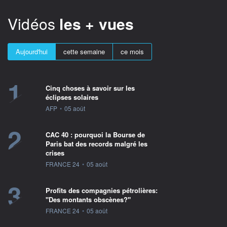
Vidéos
les + vues
Aujourd'hui
cette semaine
ce mois
1
Cinq choses à savoir sur les
éclipses solaires
information fournie par
AFP
•
05 août
2
CAC 40 : pourquoi la Bourse de
Paris bat des records malgré les
crises
information fournie par
FRANCE 24
•
05 août
3
Profits des compagnies pétrolières:
"Des montants obscènes?"
information fournie par
FRANCE 24
•
05 août