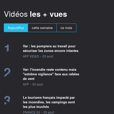
Vidéos
les + vues
Aujourd'hui
cette semaine
ce mois
1
Var : les pompiers au travail pour
sécuriser les zones encore intactes
information fournie par
AFP VIDEO
•
03 août
2
Var: l'incendie reste contenu mais
"extrême vigilance" face aux rafales
de vent
information fournie par
AFP
•
03 août
3
Le tourisme français impacté par
les incendies, les campings sont
les plus touchés
information fournie par
FRANCE 24
•
05 août