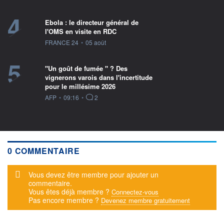
4
Ebola : le directeur général de
l'OMS en visite en RDC
information fournie par
FRANCE 24
•
05 août
5
"Un goût de fumée " ? Des
vignerons varois dans l'incertitude
pour le millésime 2026
information fournie par
AFP
•
09:16
•
2
0 COMMENTAIRE
Message d'alerte
Vous devez être membre pour ajouter un
commentaire.
Vous êtes déjà membre ?
Connectez-vous
Pas encore membre ?
Devenez membre gratuitement