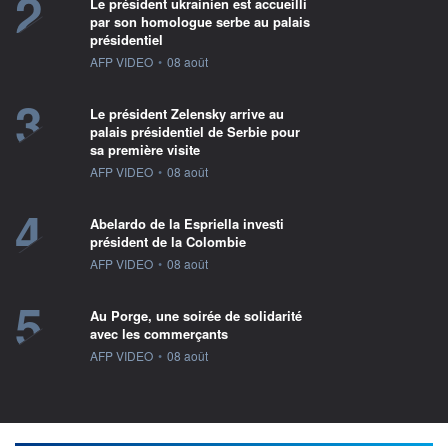
2
Le président ukrainien est accueilli
par son homologue serbe au palais
présidentiel
information fournie par
AFP VIDEO
•
08 août
3
Le président Zelensky arrive au
palais présidentiel de Serbie pour
sa première visite
information fournie par
AFP VIDEO
•
08 août
4
Abelardo de la Espriella investi
président de la Colombie
information fournie par
AFP VIDEO
•
08 août
5
Au Porge, une soirée de solidarité
avec les commerçants
information fournie par
AFP VIDEO
•
08 août