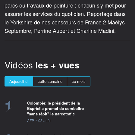
parcs ou travaux de peinture : chacun s'y met pour
assurer les services du quotidien. Reportage dans
le Yorkshire de nos consœurs de France 2 Maëlys
Septembre, Perrine Aubert et Charline Madini.
Vidéos
les + vues
Aujourd'hui
cette semaine
ce mois
1
Colombie: le président de la
Espriella promet de combattre
"sans répit" le narcotrafic
information fournie par
AFP
•
08 août