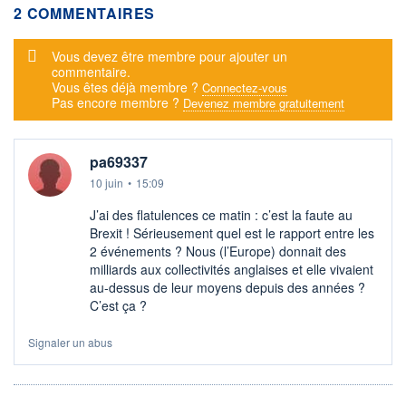
2 COMMENTAIRES
Message d'alerte
Vous devez être membre pour ajouter un
commentaire.
Vous êtes déjà membre ?
Connectez-vous
Pas encore membre ?
Devenez membre gratuitement
pa69337
10 juin
•
15:09
J’ai des flatulences ce matin : c’est la faute au
Brexit ! Sérieusement quel est le rapport entre les
2 événements ? Nous (l’Europe) donnait des
milliards aux collectivités anglaises et elle vivaient
au-dessus de leur moyens depuis des années ?
C’est ça ?
Signaler un abus