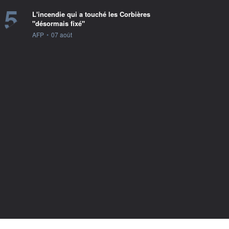
5
L'incendie qui a touché les Corbières
"désormais fixé"
information fournie par
AFP
•
07 août