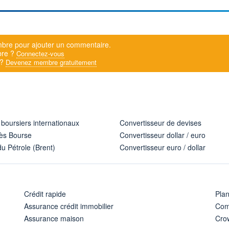
bre pour ajouter un commentaire.
bre ?
Connectez-vous
 ?
Devenez membre gratuitement
 boursiers internationaux
Convertisseur de devises
ès Bourse
Convertisseur dollar / euro
u Pétrole (Brent)
Convertisseur euro / dollar
Crédit rapide
Pla
Assurance crédit immobilier
Com
Assurance maison
Cro