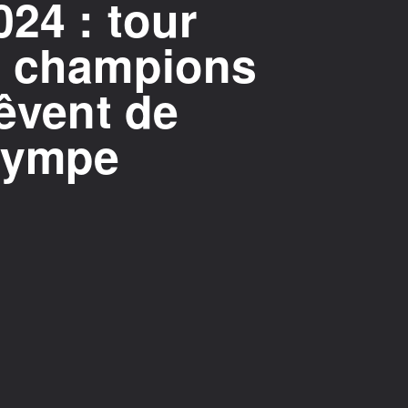
024 : tour
s champions
rêvent de
Olympe