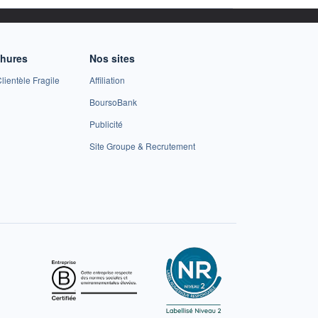
chures
Nos sites
lientèle Fragile
Affiliation
BoursoBank
Publicité
Site Groupe & Recrutement