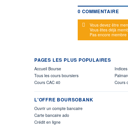
0 COMMENTAIRE
Message d'alerte
Vous devez être mem
Vous êtes déjà mem
Pas encore membre
PAGES LES PLUS POPULAIRES
Accueil Bourse
Indices
Tous les cours boursiers
Palmar
Cours CAC 40
Cours d
L'OFFRE BOURSOBANK
Ouvrir un compte bancaire
Carte bancaire ado
Crédit en ligne