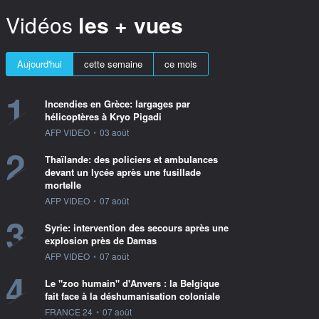
Vidéos
les + vues
Aujourd'hui
cette semaine
ce mois
1
Incendies en Grèce: largages par
hélicoptères à Kryo Pigadi
information fournie par
AFP VIDEO
•
03 août
2
Thaïlande: des policiers et ambulances
devant un lycée après une fusillade
mortelle
information fournie par
AFP VIDEO
•
07 août
3
Syrie: intervention des secours après une
explosion près de Damas
information fournie par
AFP VIDEO
•
07 août
4
Le "zoo humain" d'Anvers : la Belgique
fait face à la déshumanisation coloniale
information fournie par
FRANCE 24
•
07 août