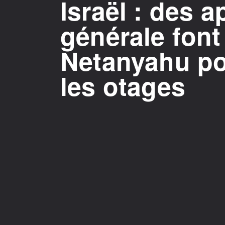
Israël : des a
générale font
Netanyahu pou
les otages