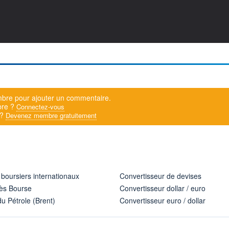
bre pour ajouter un commentaire.
bre ?
Connectez-vous
 ?
Devenez membre gratuitement
 boursiers internationaux
Convertisseur de devises
ès Bourse
Convertisseur dollar / euro
u Pétrole (Brent)
Convertisseur euro / dollar