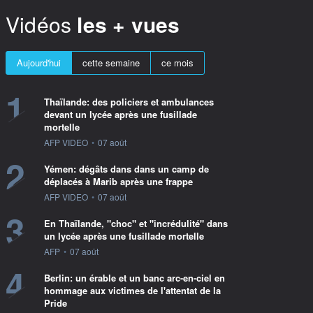
Vidéos
les + vues
Aujourd'hui
cette semaine
ce mois
1
Thaïlande: des policiers et ambulances
devant un lycée après une fusillade
mortelle
information fournie par
AFP VIDEO
•
07 août
2
Yémen: dégâts dans dans un camp de
déplacés à Marib après une frappe
information fournie par
AFP VIDEO
•
07 août
3
En Thaïlande, "choc" et "incrédulité" dans
un lycée après une fusillade mortelle
information fournie par
AFP
•
07 août
4
Berlin: un érable et un banc arc-en-ciel en
hommage aux victimes de l'attentat de la
Pride