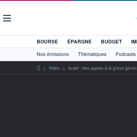
Menu
BOURSE
ÉPARGNE
BUDGET
IM
Nos émissions
Thématiques
Podcasts
Vidéo
Israël : des appels à la grève génér