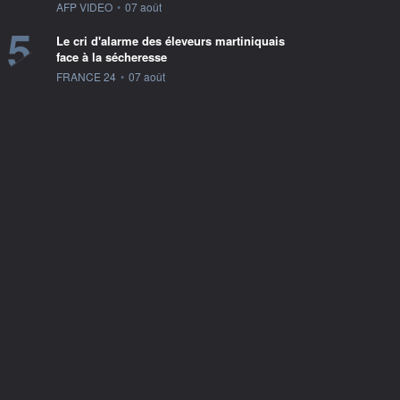
information fournie par
AFP VIDEO
•
07 août
5
Le cri d'alarme des éleveurs martiniquais
face à la sécheresse
information fournie par
FRANCE 24
•
07 août