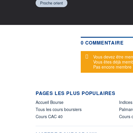
Proche orient
0 COMMENTAIRE
Message d'alerte
Vous devez être mem
Vous êtes déjà mem
Pas encore membre
PAGES LES PLUS POPULAIRES
Accueil Bourse
Indices
Tous les cours boursiers
Palmar
Cours CAC 40
Cours d