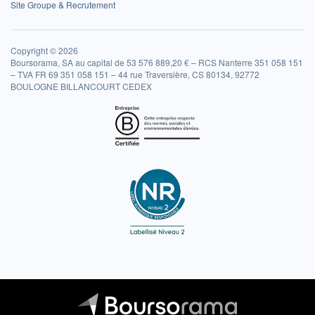
Site Groupe & Recrutement
Copyright © 2026
Boursorama, SA au capital de 53 576 889,20 € – RCS Nanterre 351 058 151
– TVA FR 69 351 058 151 – 44 rue Traversière, CS 80134, 92772
BOULOGNE BILLANCOURT CEDEX