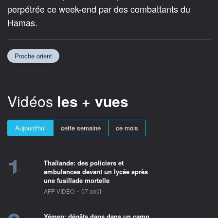
perpétrée ce week-end par des combattants du
Hamas.
Proche orient
Vidéos
les + vues
Aujourd'hui
cette semaine
ce mois
1
Thaïlande: des policiers et
ambulances devant un lycée après
une fusillade mortelle
information fournie par
AFP VIDEO
•
07 août
Yémen: dégâts dans dans un camp