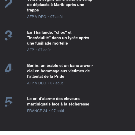
2
de déplacés à Marib après une
frappe
information fournie par
AFP VIDEO
•
07 août
3
En Thaïlande, "choc" et
"incrédulité" dans un lycée après
une fusillade mortelle
information fournie par
AFP
•
07 août
4
Berlin: un érable et un banc arc-en-
ciel en hommage aux victimes de
l'attentat de la Pride
information fournie par
AFP VIDEO
•
07 août
5
Le cri d'alarme des éleveurs
martiniquais face à la sécheresse
information fournie par
FRANCE 24
•
07 août