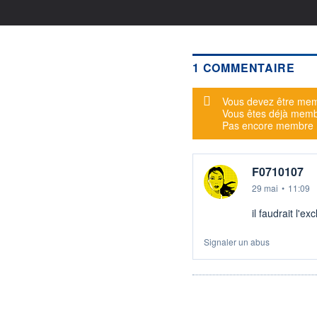
1 COMMENTAIRE
Message d'alerte
Vous devez être mem
Vous êtes déjà mem
Pas encore membre
F0710107
29 mai
•
11:09
il faudrait l'e
Signaler un abus