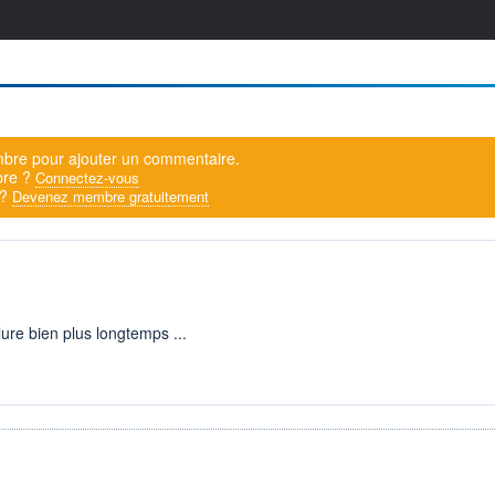
bre pour ajouter un commentaire.
bre ?
Connectez-vous
 ?
Devenez membre gratuitement
xclure bien plus longtemps ...