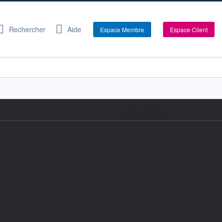
Rechercher
Aide
Espace Membre
Espace Client