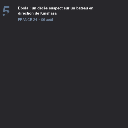
5
Ebola : un décès suspect sur un bateau en
direction de Kinshasa
information fournie par
FRANCE 24
•
06 août