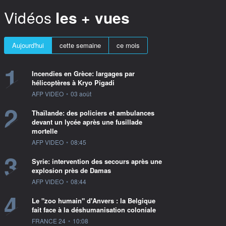
Vidéos
les + vues
Aujourd'hui
cette semaine
ce mois
1
Incendies en Grèce: largages par
hélicoptères à Kryo Pigadi
information fournie par
AFP VIDEO
•
03 août
2
Thaïlande: des policiers et ambulances
devant un lycée après une fusillade
mortelle
information fournie par
AFP VIDEO
•
08:45
3
Syrie: intervention des secours après une
explosion près de Damas
information fournie par
AFP VIDEO
•
08:44
4
Le "zoo humain" d'Anvers : la Belgique
fait face à la déshumanisation coloniale
information fournie par
FRANCE 24
•
10:08