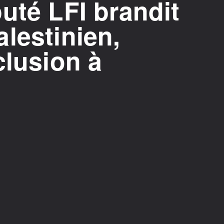
uté LFI brandit
lestinien,
clusion à