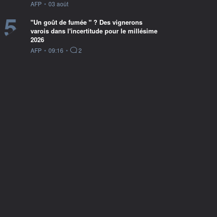
information fournie par
AFP
•
03 août
5
"Un goût de fumée " ? Des vignerons
varois dans l'incertitude pour le millésime
2026
information fournie par
AFP
•
09:16
•
2