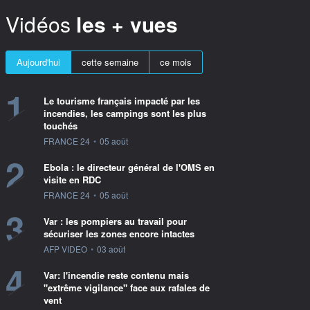
Vidéos
les + vues
Aujourd'hui
cette semaine
ce mois
1
Le tourisme français impacté par les
incendies, les campings sont les plus
touchés
information fournie par
FRANCE 24
•
05 août
2
Ebola : le directeur général de l'OMS en
visite en RDC
information fournie par
FRANCE 24
•
05 août
3
Var : les pompiers au travail pour
sécuriser les zones encore intactes
information fournie par
AFP VIDEO
•
03 août
4
Var: l'incendie reste contenu mais
"extrême vigilance" face aux rafales de
vent