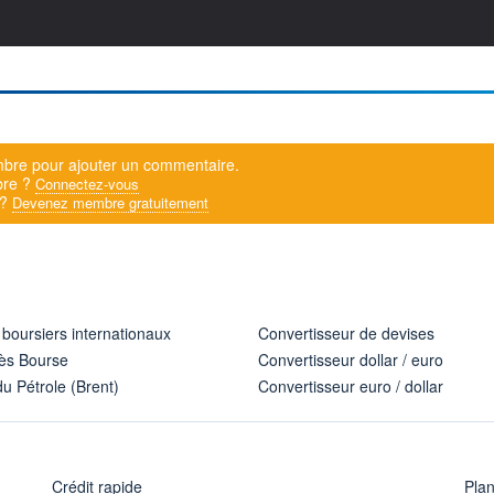
bre pour ajouter un commentaire.
bre ?
Connectez-vous
 ?
Devenez membre gratuitement
 boursiers internationaux
Convertisseur de devises
ès Bourse
Convertisseur dollar / euro
u Pétrole (Brent)
Convertisseur euro / dollar
Crédit rapide
Pla