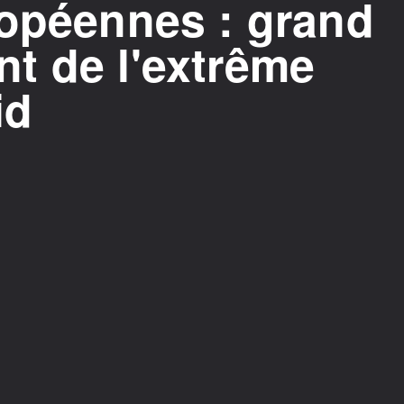
ropéennes : grand
t de l'extrême
id