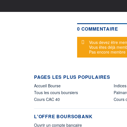
0 COMMENTAIRE
Message d'alerte
Vous devez être mem
Vous êtes déjà mem
Pas encore membre
PAGES LES PLUS POPULAIRES
Accueil Bourse
Indices
Tous les cours boursiers
Palmar
Cours CAC 40
Cours d
L'OFFRE BOURSOBANK
Ouvrir un compte bancaire