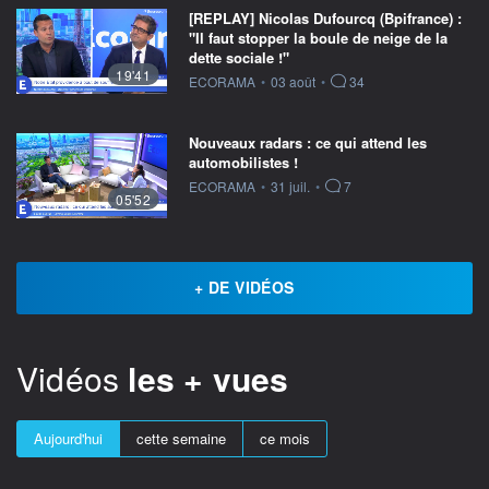
[REPLAY] Nicolas Dufourcq (Bpifrance) :
"Il faut stopper la boule de neige de la
dette sociale !"
19'41
information fournie par
ECORAMA
•
03 août
•
34
Nouveaux radars : ce qui attend les
automobilistes !
information fournie par
ECORAMA
•
31 juil.
•
7
05'52
+ DE VIDÉOS
Vidéos
les + vues
Aujourd'hui
cette semaine
ce mois