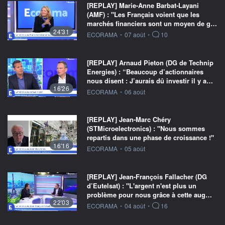
[REPLAY] Marie-Anne Barbat-Layani
(AMF) : "Les Français voient que les
marchés financiers sont un moyen de g…
24'31
information fournie par
ECORAMA
•
07 août
•
10
[REPLAY] Arnaud Pieton (DG de Technip
Energies) : “Beaucoup d’actionnaires
nous disent : J’aurais dû investir il y a…
16'26
information fournie par
ECORAMA
•
06 août
[REPLAY] Jean-Marc Chéry
(STMicroelectronics) : "Nous sommes
repartis dans une phase de croissance !"
16'16
information fournie par
ECORAMA
•
05 août
[REPLAY] Jean-François Fallacher (DG
d’Eutelsat) : "L'argent n'est plus un
problème pour nous grâce à cette aug…
22'03
information fournie par
ECORAMA
•
04 août
•
16