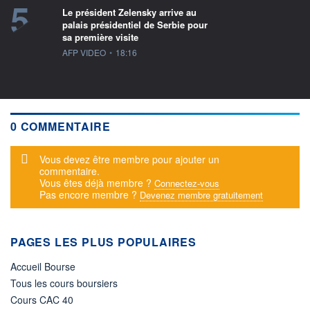
5
Le président Zelensky arrive au
palais présidentiel de Serbie pour
sa première visite
information fournie par
AFP VIDEO
•
18:16
0 COMMENTAIRE
Message d'alerte
Vous devez être membre pour ajouter un
commentaire.
Vous êtes déjà membre ?
Connectez-vous
Pas encore membre ?
Devenez membre gratuitement
PAGES LES PLUS POPULAIRES
Accueil Bourse
Tous les cours boursiers
Cours CAC 40