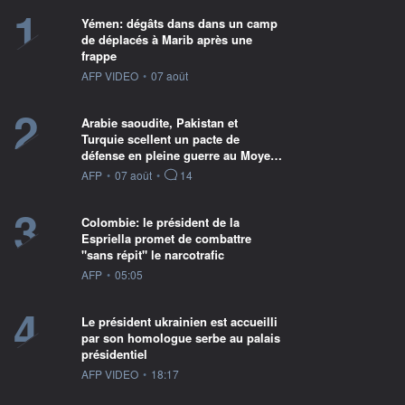
1
Yémen: dégâts dans dans un camp
de déplacés à Marib après une
frappe
information fournie par
AFP VIDEO
•
07 août
2
Arabie saoudite, Pakistan et
Turquie scellent un pacte de
défense en pleine guerre au Moye…
information fournie par
AFP
•
07 août
•
14
3
Colombie: le président de la
Espriella promet de combattre
"sans répit" le narcotrafic
information fournie par
AFP
•
05:05
4
Le président ukrainien est accueilli
par son homologue serbe au palais
présidentiel
information fournie par
AFP VIDEO
•
18:17