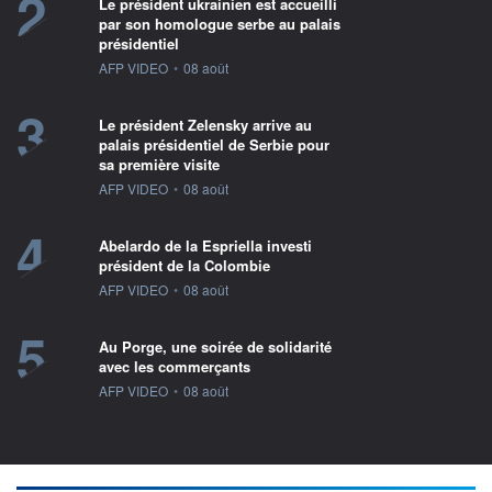
2
Le président ukrainien est accueilli
par son homologue serbe au palais
présidentiel
information fournie par
AFP VIDEO
•
08 août
3
Le président Zelensky arrive au
palais présidentiel de Serbie pour
sa première visite
information fournie par
AFP VIDEO
•
08 août
4
Abelardo de la Espriella investi
président de la Colombie
information fournie par
AFP VIDEO
•
08 août
5
Au Porge, une soirée de solidarité
avec les commerçants
information fournie par
AFP VIDEO
•
08 août