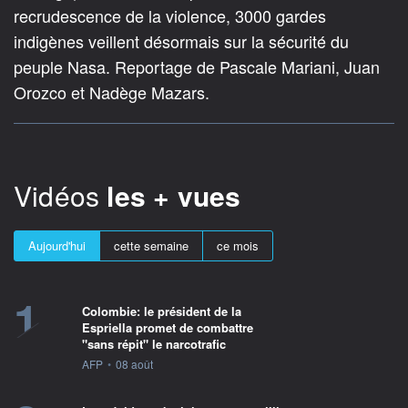
recrudescence de la violence, 3000 gardes
indigènes veillent désormais sur la sécurité du
peuple Nasa. Reportage de Pascale Mariani, Juan
Orozco et Nadège Mazars.
Vidéos
les + vues
Aujourd'hui
cette semaine
ce mois
1
Colombie: le président de la
Espriella promet de combattre
"sans répit" le narcotrafic
information fournie par
AFP
•
08 août