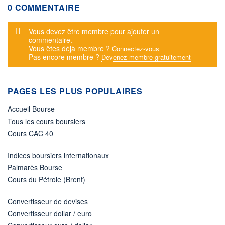
0 COMMENTAIRE
Message d'alerte
Vous devez être membre pour ajouter un
commentaire.
Vous êtes déjà membre ?
Connectez-vous
Pas encore membre ?
Devenez membre gratuitement
PAGES LES PLUS POPULAIRES
Accueil Bourse
Tous les cours boursiers
Cours CAC 40
Indices boursiers internationaux
Palmarès Bourse
Cours du Pétrole (Brent)
Convertisseur de devises
Convertisseur dollar / euro