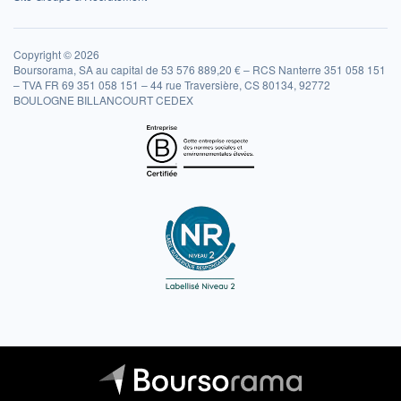
Copyright © 2026
Boursorama, SA au capital de 53 576 889,20 € – RCS Nanterre 351 058 151
– TVA FR 69 351 058 151 – 44 rue Traversière, CS 80134, 92772
BOULOGNE BILLANCOURT CEDEX