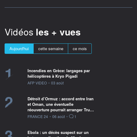
Vidéos
les + vues
Aujourd'hui
cette semaine
ce mois
1
Incendies en Grèce: largages par
hélicoptères à Kryo Pigadi
information fournie par
AFP VIDEO
•
03 août
2
Détroit d’Ormuz : accord entre Iran
et Oman, une éventuelle
réouverture pourrait arranger Tru…
information fournie par
FRANCE 24
•
06 août
•
1
3
Ebola : un décès suspect sur un