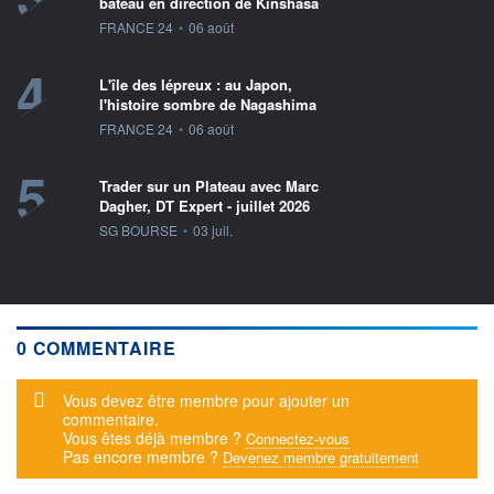
bateau en direction de Kinshasa
information fournie par
FRANCE 24
•
06 août
4
L'île des lépreux : au Japon,
l'histoire sombre de Nagashima
information fournie par
FRANCE 24
•
06 août
5
Trader sur un Plateau avec Marc
Dagher, DT Expert - juillet 2026
information fournie par
SG BOURSE
•
03 juil.
0 COMMENTAIRE
Message d'alerte
Vous devez être membre pour ajouter un
commentaire.
Vous êtes déjà membre ?
Connectez-vous
Pas encore membre ?
Devenez membre gratuitement