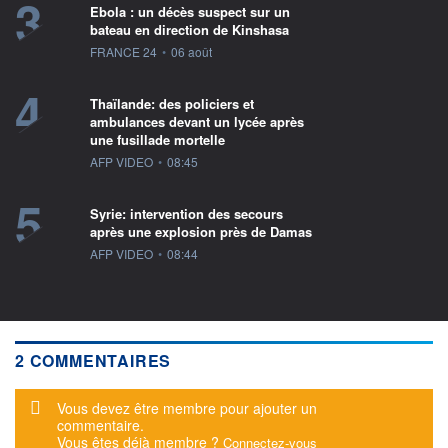
3
Ebola : un décès suspect sur un
bateau en direction de Kinshasa
information fournie par
FRANCE 24
•
06 août
4
Thaïlande: des policiers et
ambulances devant un lycée après
une fusillade mortelle
information fournie par
AFP VIDEO
•
08:45
5
Syrie: intervention des secours
après une explosion près de Damas
information fournie par
AFP VIDEO
•
08:44
2 COMMENTAIRES
Message d'alerte
Vous devez être membre pour ajouter un
commentaire.
Vous êtes déjà membre ?
Connectez-vous