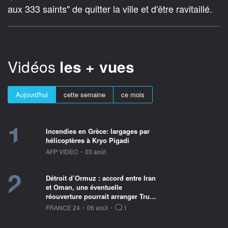
aux 333 saints" de quitter la ville et d'être ravitaillé.
Vidéos
les + vues
Aujourd'hui
cette semaine
ce mois
1
Incendies en Grèce: largages par
hélicoptères à Kryo Pigadi
information fournie par
AFP VIDEO
•
03 août
2
Détroit d’Ormuz : accord entre Iran
et Oman, une éventuelle
réouverture pourrait arranger Tru…
information fournie par
FRANCE 24
•
06 août
•
1