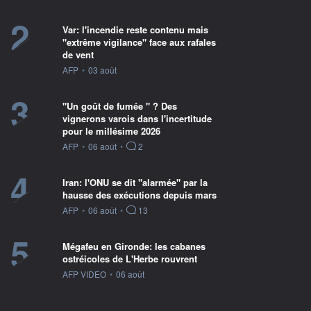
2
Var: l'incendie reste contenu mais
"extrême vigilance" face aux rafales
de vent
information fournie par
AFP
•
03 août
3
"Un goût de fumée " ? Des
vignerons varois dans l'incertitude
pour le millésime 2026
information fournie par
AFP
•
06 août
•
2
4
Iran: l'ONU se dit "alarmée" par la
hausse des exécutions depuis mars
information fournie par
AFP
•
06 août
•
13
5
Mégafeu en Gironde: les cabanes
ostréicoles de L'Herbe rouvrent
information fournie par
AFP VIDEO
•
06 août