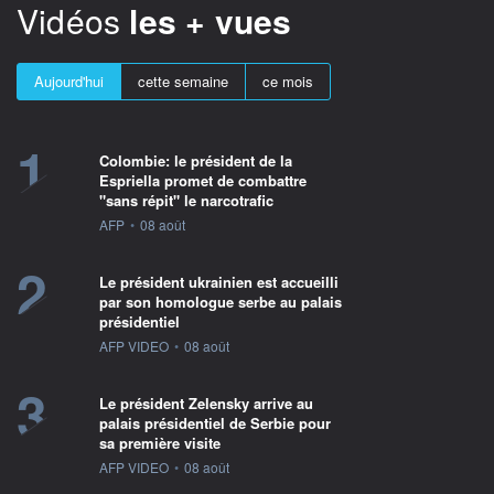
Vidéos
les + vues
Aujourd'hui
cette semaine
ce mois
1
Colombie: le président de la
Espriella promet de combattre
"sans répit" le narcotrafic
information fournie par
AFP
•
08 août
2
Le président ukrainien est accueilli
par son homologue serbe au palais
présidentiel
information fournie par
AFP VIDEO
•
08 août
3
Le président Zelensky arrive au
palais présidentiel de Serbie pour
sa première visite
information fournie par
AFP VIDEO
•
08 août