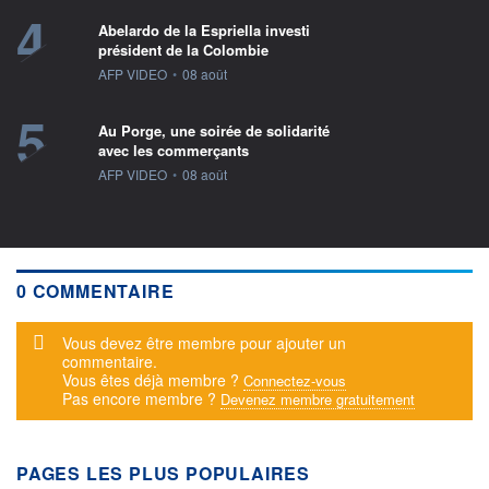
4
Abelardo de la Espriella investi
président de la Colombie
information fournie par
AFP VIDEO
•
08 août
5
Au Porge, une soirée de solidarité
avec les commerçants
information fournie par
AFP VIDEO
•
08 août
0 COMMENTAIRE
Message d'alerte
Vous devez être membre pour ajouter un
commentaire.
Vous êtes déjà membre ?
Connectez-vous
Pas encore membre ?
Devenez membre gratuitement
PAGES LES PLUS POPULAIRES