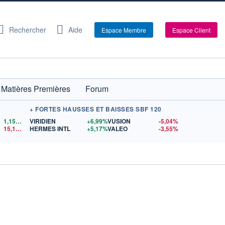
Rechercher
Aide
Espace Membre
Espace Client
Matières Premières
Forum
+ FORTES HAUSSES ET BAISSES SBF 120
1,1524
$US
VIRIDIEN
+6,99%
VUSION
-5,04%
15,15
$US
HERMES INTL
+5,17%
VALEO
-3,55%