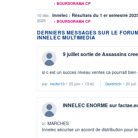
information fournie par
•
BOURSORAMA CP
Innelec : Résultats du 1 er semestre 2025
10 déc.
information fournie par
2025
•
BOURSORAMA CP
DERNIERS MESSAGES SUR LE FORU
INNELEC MULTIMEDIA
9 juillet sortie de Assassins cre
si c est un succes niveau ventes ca pourrait bien
par
nector10
•
25 juin
•
13:42
Goldmich
•
20 juil
INNELEC ENORME sur factae.e
📈 MARCHES
Innelec sécurise un accord de distribution pour le
🔴 1sem· 1 source