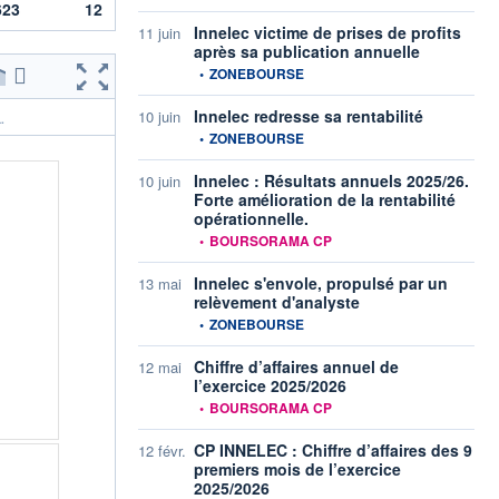
623
12
Innelec victime de prises de profits
11 juin
après sa publication annuelle
information fournie par
•
ZONEBOURSE
Innelec redresse sa rentabilité
10 juin
.
information fournie par
•
ZONEBOURSE
Innelec : Résultats annuels 2025/26.
10 juin
Forte amélioration de la rentabilité
opérationnelle.
information fournie par
•
BOURSORAMA CP
Innelec s'envole, propulsé par un
13 mai
relèvement d'analyste
information fournie par
•
ZONEBOURSE
Chiffre d’affaires annuel de
12 mai
l’exercice 2025/2026
information fournie par
•
BOURSORAMA CP
CP INNELEC : Chiffre d’affaires des 9
12 févr.
premiers mois de l’exercice
2025/2026