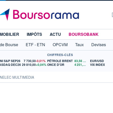
MOBILIER
IMPÔTS
ACTU
BOURSOBANK
 de Bourse
ETF - ETN
OPCVM
Taux
Devises
CHIFFRES-CLÉS
INI S&P SEP26
7 730,50
-0,01%
PÉTROLE BRENT
83,56
$US
EUR/USD
ASDAQ DEC26
29 810,00
+0,04%
ONCE D'OR
4 251,00
$US
VIX INDEX
NNELEC MULTIMEDIA