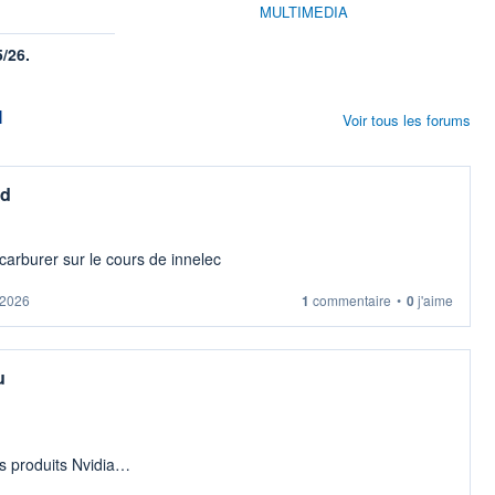
MULTIMEDIA
/26.
M
Voir tous les forums
ed
 carburer sur le cours de innelec
. 2026
1
commentaire
•
0
j'aime
u
s produits Nvidia