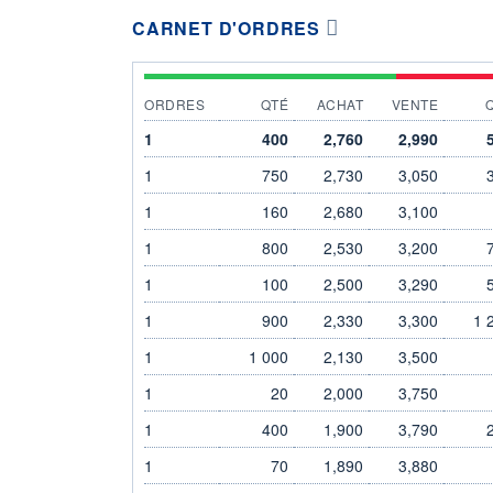
CARNET D'ORDRES
ORDRES
QTÉ
ACHAT
VENTE
1
400
2,760
2,990
1
750
2,730
3,050
1
160
2,680
3,100
1
800
2,530
3,200
1
100
2,500
3,290
1
900
2,330
3,300
1 
1
1 000
2,130
3,500
1
20
2,000
3,750
1
400
1,900
3,790
1
70
1,890
3,880