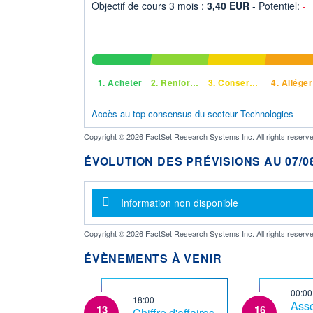
Objectif de cours 3 mois :
3,40 EUR
- Potentiel:
-
1.
Acheter
2.
Renforcer
3.
Conserver
4.
Alléger
Accès au top consensus du secteur Technologies
Copyright © 2026 FactSet Research Systems Inc. All rights reserve
ÉVOLUTION DES PRÉVISIONS AU 07/08
Message d'information
Information non disponible
Copyright © 2026 FactSet Research Systems Inc. All rights reserve
ÉVÈNEMENTS À VENIR
00:00
18:00
Ass
13
16
Chiffre d'affaires