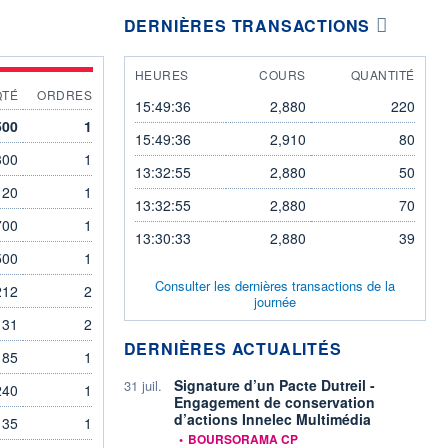
DERNIÈRES TRANSACTIONS
HEURES
COURS
QUANTITÉ
QTÉ
ORDRES
15:49:36
2,880
220
500
1
15:49:36
2,910
80
300
1
13:32:55
2,880
50
20
1
13:32:55
2,880
70
700
1
13:30:33
2,880
39
500
1
Consulter les dernières transactions de la
212
2
journée
31
2
DERNIÈRES ACTUALITÉS
85
1
Signature d’un Pacte Dutreil -
31 juil.
240
1
Engagement de conservation
d’actions Innelec Multimédia
35
1
information fournie par
•
BOURSORAMA CP