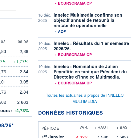
information fournie par
•
BOURSORAMA CP
Innelec Multimedia confirme son
10 déc.
objectif annuel de retour à la
2025
rentabilité opérationnelle
information fournie par
•
AOF
AUGUST
6 AUGUST
-08
06-08
Innelec : Résultats du 1 er semestre
10 déc.
2025/26.
2025
,83
2,88
information fournie par
•
BOURSORAMA CP
17%
+1,77%
Innelec : Nomination de Julien
10 déc.
,76
2,84
Peyrafitte en tant que Président du
2025
Directoire d’Innelec Multimedia.
,01
3,05
information fournie par
•
BOURSORAMA CP
,76
2,84
Toutes les actualités à propos de INNELEC
MULTIMEDIA
502
2 663
jours :
+4,73%
DONNÉES HISTORIQUES
8/26*
VAR.
+ HAUT
+ BAS
PÉRIODE
er
1
Janvier
-4,32%
4,560
1,900