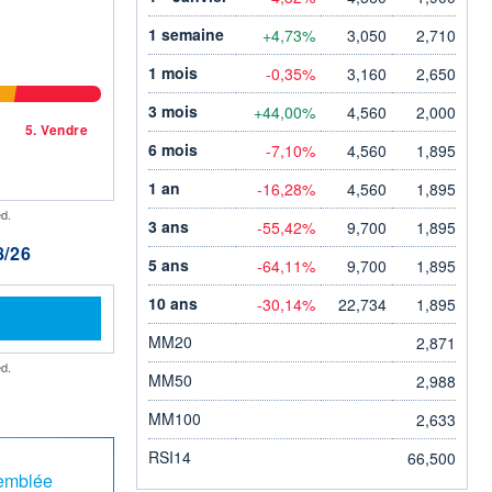
1 semaine
+4,73%
3,050
2,710
1 mois
-0,35%
3,160
2,650
3 mois
+44,00%
4,560
2,000
5.
Vendre
6 mois
-7,10%
4,560
1,895
1 an
-16,28%
4,560
1,895
d.
3 ans
-55,42%
9,700
1,895
/26
5 ans
-64,11%
9,700
1,895
10 ans
-30,14%
22,734
1,895
MM20
2,871
d.
MM50
2,988
MM100
2,633
RSI14
66,500
emblée