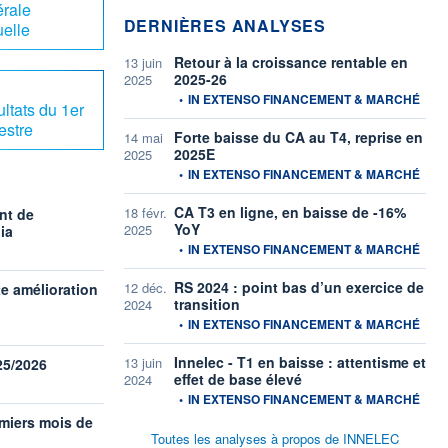
rale
DERNIÈRES ANALYSES
elle
Retour à la croissance rentable en
13 juin
2025-26
2025
information fournie par
•
IN EXTENSO FINANCEMENT & MARCHÉ
ltats du 1er
estre
Forte baisse du CA au T4, reprise en
14 mai
2025E
2025
information fournie par
•
IN EXTENSO FINANCEMENT & MARCHÉ
CA T3 en ligne, en baisse de -16%
18 févr.
nt de
YoY
2025
ia
information fournie par
•
IN EXTENSO FINANCEMENT & MARCHÉ
RS 2024 : point bas d’un exercice de
12 déc.
te amélioration
transition
2024
information fournie par
•
IN EXTENSO FINANCEMENT & MARCHÉ
Innelec - T1 en baisse : attentisme et
13 juin
025/2026
effet de base élevé
2024
information fournie par
•
IN EXTENSO FINANCEMENT & MARCHÉ
emiers mois de
Toutes les analyses à propos de INNELEC