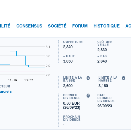
ILITÉ
CONSENSUS
SOCIÉTÉ
FORUM
HISTORIQUE
AC
OUVERTURE
CLÔTURE
VEILLE
2,840
3,1
2,830
+ HAUT
+ BAS
3,0
3,050
2,840
2,9
2,8
LIMITE À LA
LIMITE À LA
11h16
13h32
BAISSE
HAUSSE
2,600
3,160
CTEUR
giciels
DERNIER
DATE
DIVIDENDE
DERNIER
DIVIDENDE
0,50 EUR
26/09/23
(26/09/23)
PROCHAIN
DIVIDENDE
-