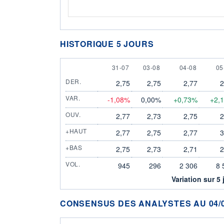
HISTORIQUE 5 JOURS
31 JULY
3 AUGUST
4 AUGUST
5 
31-07
03-08
04-08
05
DER.
2,75
2,75
2,77
2
VAR.
-1,08%
0,00%
+0,73%
+2,
OUV.
2,77
2,73
2,75
2
+HAUT
2,77
2,75
2,77
3
+BAS
2,75
2,73
2,71
2
VOL.
945
296
2 306
8 
Variation sur 5 
CONSENSUS DES ANALYSTES AU 04/0