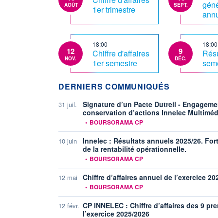
géné
AOÛT
SEPT.
1er trimestre
annu
18:00
18:00
12
9
Chiffre d'affaires
Résu
NOV.
DÉC.
1er semestre
sem
DERNIERS COMMUNIQUÉS
Signature d’un Pacte Dutreil - Engageme
31 juil.
conservation d’actions Innelec Multiméd
information fournie par
•
BOURSORAMA CP
Innelec : Résultats annuels 2025/26. For
10 juin
de la rentabilité opérationnelle.
information fournie par
•
BOURSORAMA CP
Chiffre d’affaires annuel de l’exercice 2
12 mai
information fournie par
•
BOURSORAMA CP
CP INNELEC : Chiffre d’affaires des 9 pr
12 févr.
l’exercice 2025/2026