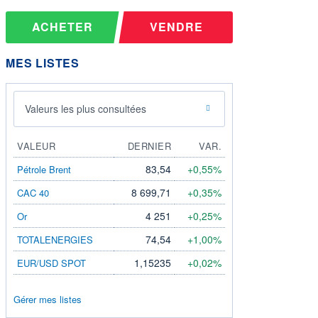
ACHETER
VENDRE
MES LISTES
Valeurs les plus consultées
VALEUR
DERNIER
VAR.
83,54
+0,55%
Pétrole Brent
8 699,71
+0,35%
CAC 40
4 251
+0,25%
Or
74,54
+1,00%
TOTALENERGIES
1,15235
+0,02%
EUR/USD SPOT
Gérer mes listes