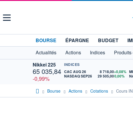
Menu
BOURSE
ÉPARGNE
BUDGET
IM
Actualités
Actions
Indices
Produits
Nikkei 225
INDICES
65 035,84
CAC AUG 26
8 718,00
+0,08%
M
NASDAQ SEP26
29 505,00
0,00%
N
-0,99%
Bourse
Actions
Cotations
Cours I