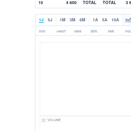
10
4 600
TOTAL
TOTAL
3 
1J
5J
1M
3M
6M
1A
5A
10A
OUV.
+HAUT
+BAS
DER.
VAR.
VOL
VOLUME